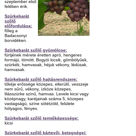
szeptember első
felében érik.
Szürkebarát
szőlő
előfordulása:
főleg a
Badacsonyi
borvidéken.
Szürkebarát szőlő gyümölcse:
fürtjének mérete éretten apró, hengeres
formájú, tömött. Bogyói kicsik, gömbölyűek,
szürkék, hamvasak, héjuk vékony, lédúsak,
hamvasak.
Szürkebarát szőlő hajtásrendszere:
tőkéje erőssége közepes, elterülő, vesszeje
nem sűrű, vékony, ízköze közepes,
lilásszürke színű, hamvas. Levele kicsi vagy
középnagy, karéjainak száma 5, közepes
vastagságú, színe sötétzöld, felülete
hólyagos, fényes.
Szürkebarát szőlő termőképessége:
kicsi
Szürkebarát szőlő kártevői, betegségei: