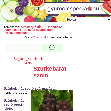
Témakörök:
Almatermésűek
Csonthéjas
gyümölcsök
Bogyós gyümölcsök
Déligyümölcsök
Már
721 szócikk
közül válogathatsz.
Bogyós gyümölcsök
Szőlő
Szürkebarát
szőlő
Szürkebarát szőlő származása:
francia eredetű.
Szürkebarát
szőlő érési
ideje: