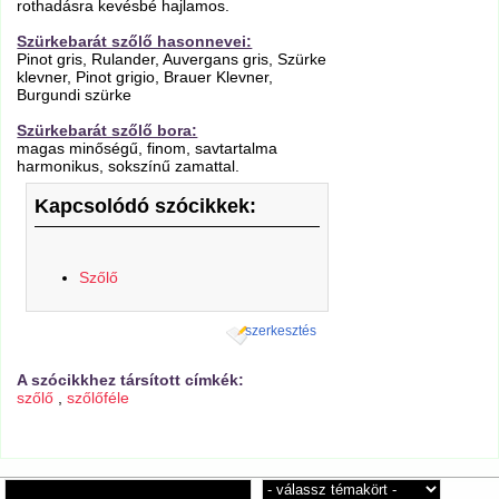
rothadásra kevésbé hajlamos.
Szürkebarát szőlő hasonnevei:
Pinot gris, Rulander, Auvergans gris, Szürke
klevner, Pinot grigio, Brauer Klevner,
Burgundi szürke
Szürkebarát szőlő bora:
magas minőségű, finom, savtartalma
harmonikus, sokszínű zamattal.
Kapcsolódó szócikkek:
Szőlő
szerkesztés
A szócikkhez társított címkék:
szőlő
,
szőlőféle