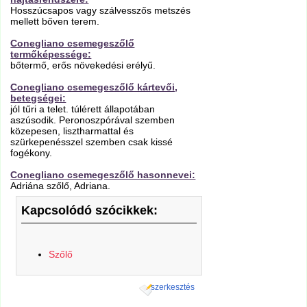
Hosszúcsapos vagy szálvesszős metszés
mellett bőven terem.
Conegliano csemegeszőlő
termőképessége:
bőtermő, erős növekedési erélyű.
Conegliano csemegeszőlő kártevői,
betegségei:
jól tűri a telet. túlérett állapotában
aszúsodik. Peronoszpórával szemben
közepesen, lisztharmattal és
szürkepenésszel szemben csak kissé
fogékony.
Conegliano csemegeszőlő hasonnevei:
Adriána szőlő, Adriana.
Kapcsolódó szócikkek:
Szőlő
szerkesztés