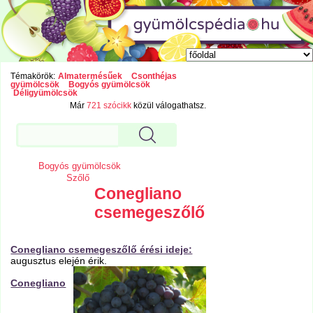
Témakörök:
Almatermésűek
Csonthéjas
gyümölcsök
Bogyós gyümölcsök
Déligyümölcsök
Már
721 szócikk
közül válogathatsz.
Bogyós gyümölcsök
Szőlő
Conegliano
csemegeszőlő
Conegliano csemegeszőlő érési ideje:
augusztus elején érik.
Conegliano