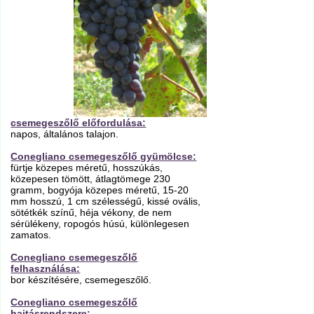
csemegeszőlő előfordulása:
napos, általános talajon.
Conegliano csemegeszőlő gyümölcse:
fürtje közepes méretű, hosszúkás,
közepesen tömött, átlagtömege 230
gramm, bogyója közepes méretű, 15-20
mm hosszú, 1 cm szélességű, kissé ovális,
sötétkék színű, héja vékony, de nem
sérülékeny, ropogós húsú, különlegesen
zamatos.
Conegliano csemegeszőlő
felhasználása:
bor készítésére, csemegeszőlő.
Conegliano csemegeszőlő
hajtásrendszere: