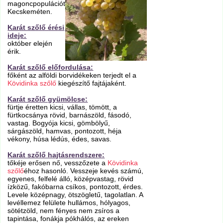
magoncpopulációt
Kecskeméten.
Karát szőlő érési
ideje:
október elején
érik.
Karát szőlő előfordulása:
főként az alföldi borvidékeken terjedt el a
Kövidinka szőlő
kiegészítő fajtájaként.
Karát szőlő gyümölcse:
fürtje éretten kicsi, vállas, tömött, a
fürtkocsánya rövid, barnászöld, fásodó,
vastag. Bogyója kicsi, gömbölyű,
sárgászöld, hamvas, pontozott, héja
vékony, húsa lédús, édes, savas.
Karát szőlő hajtásrendszere:
tőkéje erősen nő, vesszőzete a
Kövidinka
szőlő
éhoz hasonló. Vesszeje kevés számú,
egyenes, felfelé álló, középvastag, rövid
ízközű, fakóbarna csíkos, pontozott, érdes.
Levele középnagy, ötszögletű, tagolatlan. A
levéllemez felülete hullámos, hólyagos,
sötétzöld, nem fényes nem zsíros a
tapintása, fonákja pókhálós, az ereken