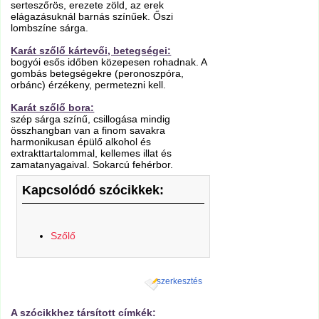
serteszőrös, erezete zöld, az erek
elágazásuknál barnás színűek. Őszi
lombszíne sárga.
Karát szőlő kártevői, betegségei:
bogyói esős időben közepesen rohadnak. A
gombás betegségekre (peronoszpóra,
orbánc) érzékeny, permetezni kell.
Karát szőlő bora:
szép sárga színű, csillogása mindig
összhangban van a finom savakra
harmonikusan épülő alkohol és
extrakttartalommal, kellemes illat és
zamatanyagaival. Sokarcú fehérbor.
Kapcsolódó szócikkek:
Szőlő
szerkesztés
A szócikkhez társított címkék: