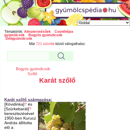
Témakörök:
Almatermésűek
Csonthéjas
gyümölcsök
Bogyós gyümölcsök
Déligyümölcsök
Már
721 szócikk
közül válogathatsz.
Bogyós gyümölcsök
Szőlő
Karát szőlő
Karát szőlő származása:
[Kövidinka]
?
és
[Szürkebarát]
?
keresztezésével
1950-ben Kurucz
András állította
elő a