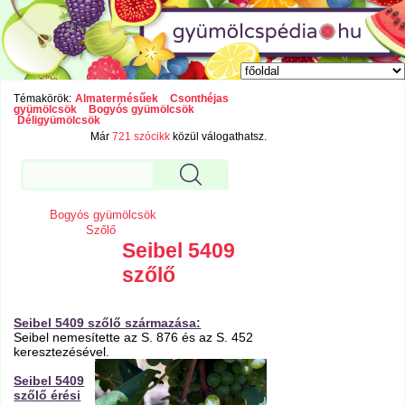
Témakörök:
Almatermésűek
Csonthéjas
gyümölcsök
Bogyós gyümölcsök
Déligyümölcsök
Már
721 szócikk
közül válogathatsz.
Bogyós gyümölcsök
Szőlő
Seibel 5409
szőlő
Seibel 5409 szőlő származása:
Seibel nemesítette az S. 876 és az S. 452
keresztezésével.
Seibel 5409
szőlő érési