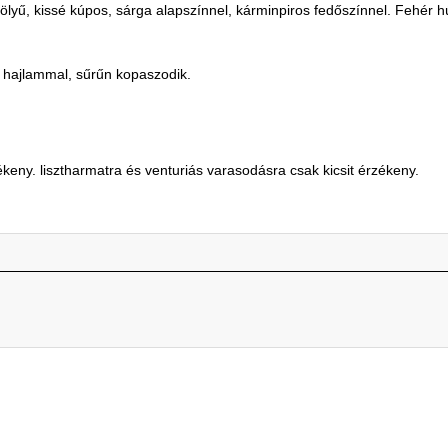
ű, kissé kúpos, sárga alapszínnel, kárminpiros fedőszínnel. Fehér h
 hajlammal, sűrűn kopaszodik.
eny. lisztharmatra és venturiás varasodásra csak kicsit érzékeny.