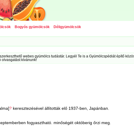
ölcsök
Bogyós gyümölcsök
Déligyümölcsök
szerkeszthető webes gyümölcs tudástár. Legyél Te is a Gyümölcspédiát építő közöss
ó olvasgatást kívánunk!
alma]
?
keresztezésével állították elő 1937-ben, Japánban.
zeptemberben fogyasztható. minőségét októberig őrzi meg.