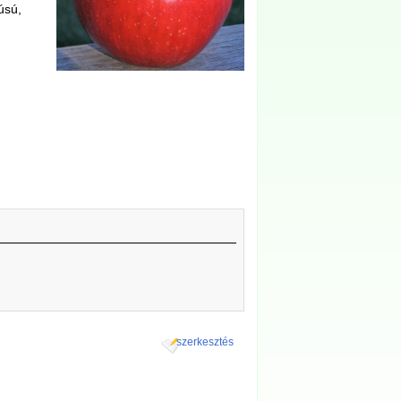
úsú,
szerkesztés