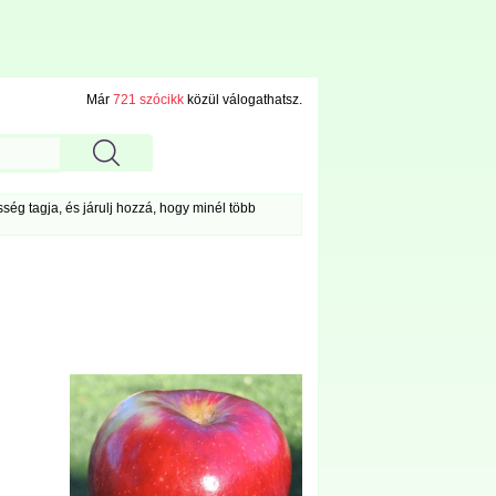
Már
721 szócikk
közül válogathatsz.
ég tagja, és járulj hozzá, hogy minél több