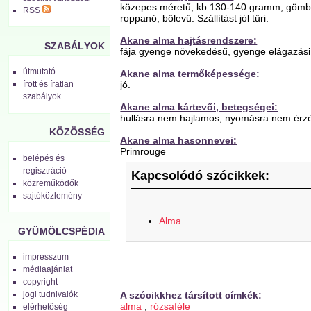
közepes méretű, kb 130-140 gramm, gömböly
RSS
roppanó, bőlevű. Szállítást jól tűri.
Akane alma hajtásrendszere:
SZABÁLYOK
fája gyenge növekedésű, gyenge elágazási
útmutató
Akane alma termőképessége:
jó.
írott és íratlan
szabályok
Akane alma kártevői, betegségei:
hullásra nem hajlamos, nyomásra nem érzék
KÖZÖSSÉG
Akane alma hasonnevei:
Primrouge
belépés és
regisztráció
Kapcsolódó szócikkek:
közreműködők
sajtóközlemény
Alma
GYÜMÖLCSPÉDIA
impresszum
médiaajánlat
copyright
jogi tudnivalók
A szócikkhez társított címkék:
alma
,
rózsaféle
elérhetőség