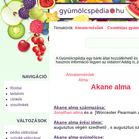
Témakörök:
Almatermésűek
Csonthéjas gyüm
A Gyümölcspédia egy bárki által hozzáférhető és 
hasznos információ legyen az oldalon! Addig is, j
Almatermésűek
NAVIGÁCIÓ
Alma
Akane alma
főoldal
tartalom
címkék
visszlinkek
Akane alma származása:
Jonathan alma
és a [Worcester Pearmain 
VÁLTOZÁSOK
Akane alma érési ideje:
augusztus végén szedhető , s augusztus s
pédia változásai
Akane alma gyümölcse:
szócikk változásai