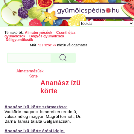
Témakörök:
Almatermésűek
Csonthéjas
gyümölcsök
Bogyós gyümölcsök
Déligyümölcsök
Már
721 szócikk
közül válogathatsz.
Almatermésűek
Körte
Ananász ízű
körte
Ananász ízű körte származása:
Vadkörte magonc. Ismeretlen eredetű,
valószínűleg magyar. Magról termett, Dr.
Barna Tamás találta Galgamácsán.
Ananász ízű körte érési ideje: