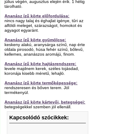
július végén, augusztus elején érik. 1 hétig
tárolható.
Ananász ízű körte előfordulása:
nincs nagy talaj és éghajlat igénye, tűri az
alföldi meleget, szárazságot, homokot és
agyagot egyaránt.
Ananász ízű körte gyümölcse:
keskeny alakú, aranysárga színű, nap érte
oldala pirosodó, húsa fehér színű, bőlevű,
kellemes, ananászos aromájú, finom.
Ananász ízű körte hajtásrendszere:
levele majdnem kerek, széles tojásdad,
koronája kisebb méretű, lehajló.
Ananász ízű körte termőképessége:
rendszeresen és bőven terem. Jól
termékenyül.
Ananász ízű körte kártevői, betegségei:
betegségekkel szemben jól ellenáll.
Kapcsolódó szócikkek: