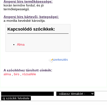
Angersi birs termőképessége:
korán termőre fordul, és jó
termőképességű.
Angersi birs kártevői, betegségei:
a monilia kevésbé károsítja.
Kapcsolódó szócikkek:
Alma
szerkesztés
A szócikkhez társított címkék:
alma
,
birs
,
rózsaféle