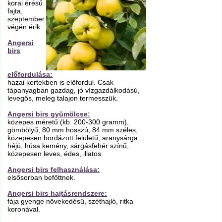
korai érésű
fajta,
szeptember
végén érik.
Angersi
birs
előfordulása:
hazai kertekben is előfordul. Csak
tápanyagban gazdag, jó vízgazdálkodású,
levegős, meleg talajon termesszük.
Angersi birs gyümölcse:
közepes méretű (kb. 200-300 gramm),
gömbölyű, 80 mm hosszú, 84 mm széles,
közepesen bordázott felületű, aranysárga
héjú, húsa kemény, sárgásfehér színű,
közepesen leves, édes, illatos.
Angersi birs felhasználása:
elsősorban befőttnek.
Angersi birs hajtásrendszere:
fája gyenge növekedésű, széthajló, ritka
koronával.