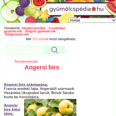
Témakörök:
Almatermésűek
Csonthéjas
gyümölcsök
Bogyós gyümölcsök
Déligyümölcsök
Már
721 szócikk
közül válogathatsz.
Almatermésűek
Angersi birs
Angersi birs származása:
Francia eredetű fajta, Angersből származik.
Hazánkba Ukrajnából került, Brózik Sándor
hozta be honosításra.
Angersi
birs érési
ideje: