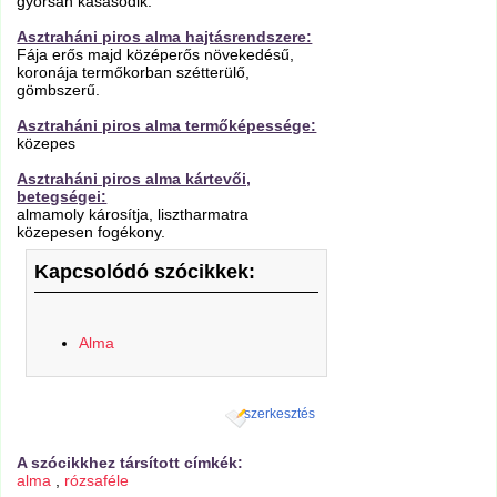
gyorsan kásásodik.
Asztraháni piros alma hajtásrendszere:
Fája erős majd középerős növekedésű,
koronája termőkorban szétterülő,
gömbszerű.
Asztraháni piros alma termőképessége:
közepes
Asztraháni piros alma kártevői,
betegségei:
almamoly károsítja, lisztharmatra
közepesen fogékony.
Kapcsolódó szócikkek:
Alma
szerkesztés
A szócikkhez társított címkék:
alma
,
rózsaféle