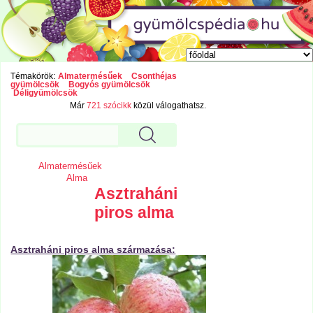
Témakörök:
Almatermésűek
Csonthéjas
gyümölcsök
Bogyós gyümölcsök
Déligyümölcsök
Már
721 szócikk
közül válogathatsz.
Almatermésűek
Alma
Asztraháni
piros alma
Asztraháni piros alma származása: