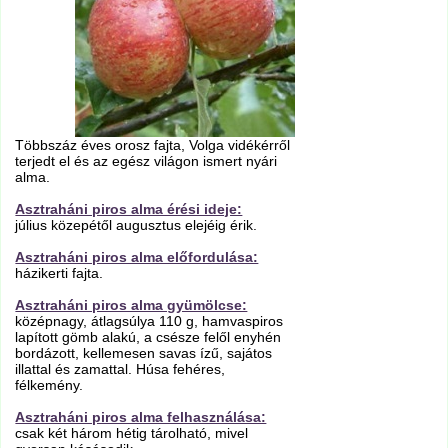
Többszáz éves orosz fajta, Volga vidékérről
terjedt el és az egész világon ismert nyári
alma.
Asztraháni piros alma érési ideje:
július közepétől augusztus elejéig érik.
Asztraháni piros alma előfordulása:
házikerti fajta.
Asztraháni piros alma gyümölcse:
középnagy, átlagsúlya 110 g, hamvaspiros
lapított gömb alakú, a csésze felől enyhén
bordázott, kellemesen savas ízű, sajátos
illattal és zamattal. Húsa fehéres,
félkemény.
Asztraháni piros alma felhasználása:
csak két három hétig tárolható, mivel