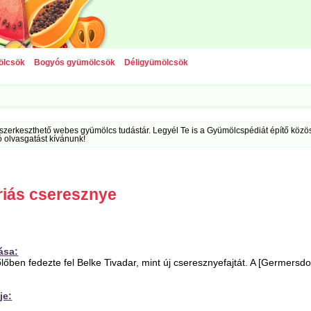
ölcsök
Bogyós gyümölcsök
Déligyümölcsök
szerkeszthető webes gyümölcs tudástár. Legyél Te is a Gyümölcspédiát építő közöss
ó olvasgatást kívánunk!
riás cseresznye
ása:
ben fedezte fel Belke Tivadar, mint új cseresznyefajtát. A [Germersdor
je: