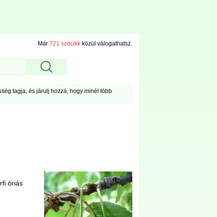
Már
721 szócikk
közül válogathatsz.
ég tagja, és járulj hozzá, hogy minél több
fi óriás