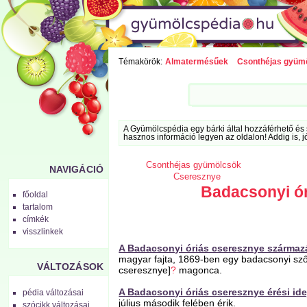
Témakörök:
Almatermésűek
Csonthéjas gyüm
A Gyümölcspédia egy bárki által hozzáférhető és 
hasznos információ legyen az oldalon! Addig is, j
Csonthéjas gyümölcsök
NAVIGÁCIÓ
Cseresznye
Badacsonyi ó
főoldal
tartalom
címkék
visszlinkek
A Badacsonyi óriás cseresznye származ
magyar fajta, 1869-ben egy badacsonyi szőlő
VÁLTOZÁSOK
cseresznye]
?
magonca.
A Badacsonyi óriás cseresznye érési ide
pédia változásai
július második felében érik.
szócikk változásai