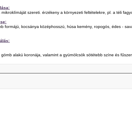
lása:
kroklímáját szereti. érzékeny a környezeti feltételekre, pl. a téli fagy
cse:
b formájú, kocsánya középhosszú, húsa kemény, ropogós, édes - sav
álás:
ó gömb alakú koronája, valamint a gyümölcsök sötétebb színe és fűsze