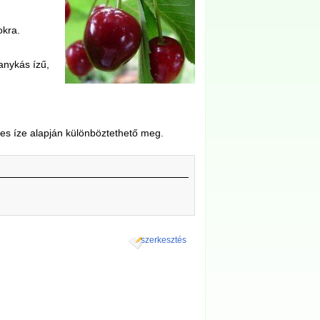
okra.
anykás ízű,
res íze alapján különböztethető meg.
szerkesztés