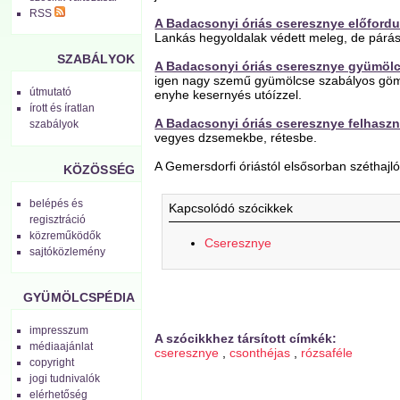
RSS
A Badacsonyi óriás cseresznye előfordu
Lankás hegyoldalak védett meleg, de párás mi
SZABÁLYOK
A Badacsonyi óriás cseresznye gyümöl
igen nagy szemű gyümölcse szabályos göm
útmutató
enyhe kesernyés utóízzel.
írott és íratlan
A Badacsonyi óriás cseresznye felhaszn
szabályok
vegyes dzsemekbe, rétesbe.
A Gemersdorfi óriástól elsősorban széthajl
KÖZÖSSÉG
belépés és
Kapcsolódó szócikkek
regisztráció
közreműködők
Cseresznye
sajtóközlemény
GYÜMÖLCSPÉDIA
impresszum
A szócikkhez társított címkék:
médiaajánlat
cseresznye
,
csonthéjas
,
rózsaféle
copyright
jogi tudnivalók
elérhetőség