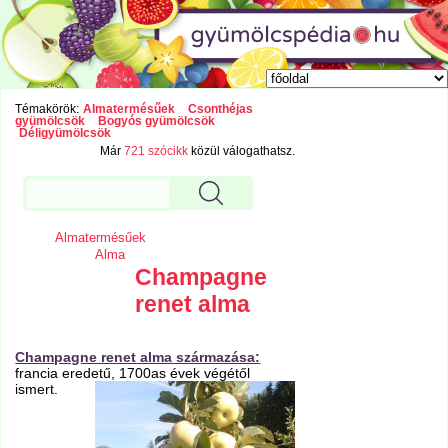
Témakörök:
Almatermésűek
Csonthéjas
gyümölcsök
Bogyós gyümölcsök
Déligyümölcsök
Már
721 szócikk
közül válogathatsz.
Almatermésűek
Alma
Champagne
renet alma
Champagne renet alma származása:
francia eredetű, 1700as évek végétől
ismert.