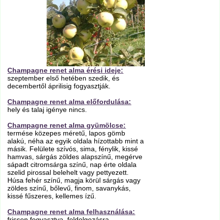
Champagne renet alma érési ideje:
szeptember első hetében szedik, és
decembertől áprilisig fogyasztják.
Champagne renet alma előfordulása:
hely és talaj igénye nincs.
Champagne renet alma gyümölcse:
termése közepes méretű, lapos gömb
alakú, néha az egyik oldala hízottabb mint a
másik. Felülete szívós, sima, fénylik, kissé
hamvas, sárgás zöldes alapszínű, megérve
sápadt citromsárga színű, nap érte oldala
szelid pirossal belehelt vagy pettyezett.
Húsa fehér színű, magja körül sárgás vagy
zöldes színű, bőlevű, finom, savanykás,
kissé fűszeres, kellemes ízű.
Champagne renet alma felhasználása:
frissen fogyasztva, feldolgozásra.