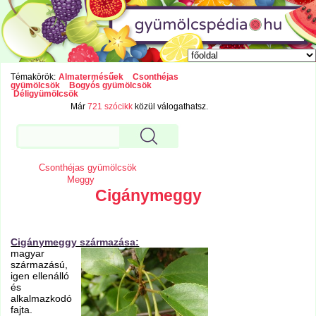
Témakörök:
Almatermésűek
Csonthéjas
gyümölcsök
Bogyós gyümölcsök
Déligyümölcsök
Már
721 szócikk
közül válogathatsz.
Csonthéjas gyümölcsök
Meggy
Cigánymeggy
Cigánymeggy származása:
magyar
származású,
igen ellenálló
és
alkalmazkodó
fajta.