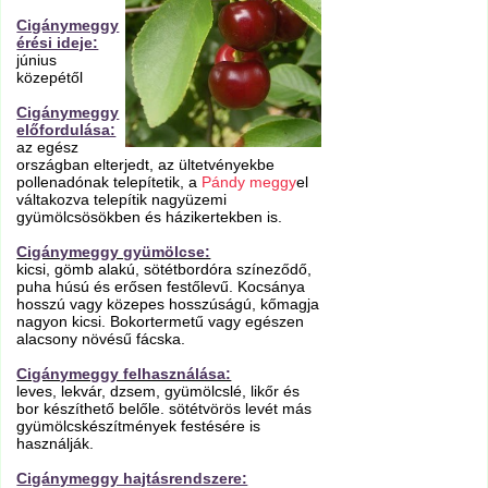
Cigánymeggy
érési ideje:
június
közepétől
Cigánymeggy
előfordulása:
az egész
országban elterjedt, az ültetvényekbe
pollenadónak telepítetik, a
Pándy meggy
el
váltakozva telepítik nagyüzemi
gyümölcsösökben és házikertekben is.
Cigánymeggy gyümölcse:
kicsi, gömb alakú, sötétbordóra színeződő,
puha húsú és erősen festőlevű. Kocsánya
hosszú vagy közepes hosszúságú, kőmagja
nagyon kicsi. Bokortermetű vagy egészen
alacsony növésű fácska.
Cigánymeggy felhasználása:
leves, lekvár, dzsem, gyümölcslé, likőr és
bor készíthető belőle. sötétvörös levét más
gyümölcskészítmények festésére is
használják.
Cigánymeggy hajtásrendszere: