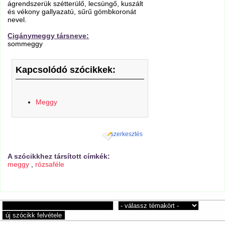
ágrendszerük szétterülő, lecsüngő, kuszált
és vékony gallyazatú, sűrű gömbkoronát
nevel.
Cigánymeggy társneve:
sommeggy
Kapcsolódó szócikkek:
Meggy
szerkesztés
A szócikkhez társított címkék:
meggy
,
rózsaféle