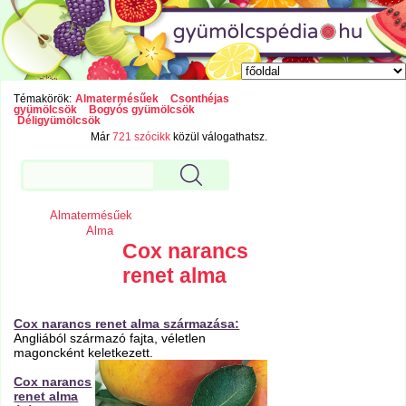
Témakörök:
Almatermésűek
Csonthéjas
gyümölcsök
Bogyós gyümölcsök
Déligyümölcsök
Már
721 szócikk
közül válogathatsz.
Almatermésűek
Alma
Cox narancs
renet alma
Cox narancs renet alma származása:
Angliából származó fajta, véletlen
magoncként keletkezett.
Cox narancs
renet alma