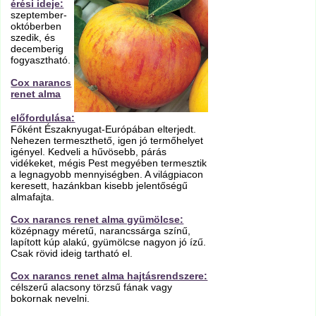
érési ideje:
szeptember-
októberben
szedik, és
decemberig
fogyasztható.
Cox narancs
renet alma
előfordulása:
Főként Északnyugat-Európában elterjedt.
Nehezen termeszthető, igen jó termőhelyet
igényel. Kedveli a hűvösebb, párás
vidékeket, mégis Pest megyében termesztik
a legnagyobb mennyiségben. A világpiacon
keresett, hazánkban kisebb jelentőségű
almafajta.
Cox narancs renet alma gyümölcse:
középnagy méretű, narancssárga színű,
lapított kúp alakú, gyümölcse nagyon jó ízű.
Csak rövid ideig tartható el.
Cox narancs renet alma hajtásrendszere:
célszerű alacsony törzsű fának vagy
bokornak nevelni.