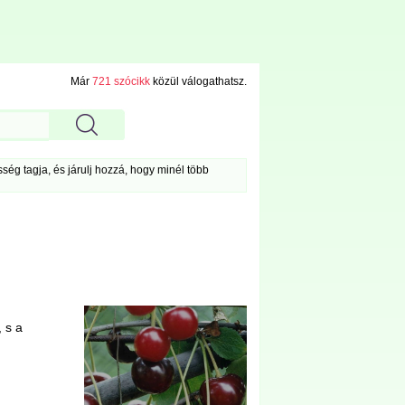
Már
721 szócikk
közül válogathatsz.
ég tagja, és járulj hozzá, hogy minél több
 s a