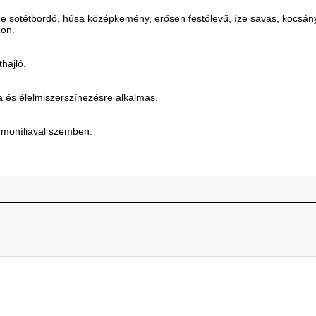
íne sötétbordó, húsa középkemény, erősen festőlevű, íze savas, kocsán
zon.
hajló.
ra és élelmiszerszínezésre alkalmas.
és moníliával szemben.