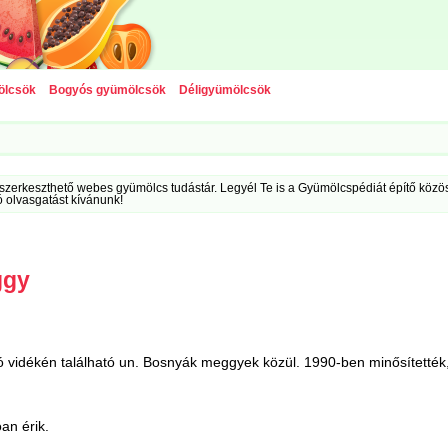
ölcsök
Bogyós gyümölcsök
Déligyümölcsök
szerkeszthető webes gyümölcs tudástár. Legyél Te is a Gyümölcspédiát építő közöss
ó olvasgatást kívánunk!
ggy
ó vidékén található un. Bosnyák meggyek közül. 1990-ben minősítették,
an érik.