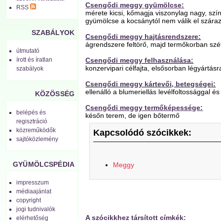
Csengődi meggy gyümölcse:
RSS
mérete kicsi, kőmagja viszonylag nagy, sz
gyümölcse a kocsánytól nem válik el szára
SZABÁLYOK
Csengődi meggy hajtásrendszere:
ágrendszere feltörő, majd termőkorban szét
útmutató
Csengődi meggy felhasználása:
írott és íratlan
konzervipari célfajta, elsősorban légyártás
szabályok
Csengődi meggy kártevői, betegségei:
ellenálló a blumeriellás levélfoltossággal 
KÖZÖSSÉG
Csengődi meggy termőképessége:
belépés és
későn terem, de igen bőtermő
regisztráció
közreműködők
Kapcsolódó szócikkek:
sajtóközlemény
GYÜMÖLCSPÉDIA
Meggy
impresszum
médiaajánlat
copyright
jogi tudnivalók
A szócikkhez társított címkék:
elérhetőség