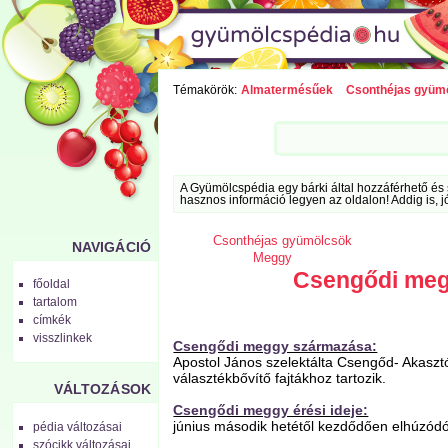
Témakörök:
Almatermésűek
Csonthéjas gyüm
A Gyümölcspédia egy bárki által hozzáférhető és 
hasznos információ legyen az oldalon! Addig is, j
Csonthéjas gyümölcsök
NAVIGÁCIÓ
Meggy
Csengődi me
főoldal
tartalom
címkék
visszlinkek
Csengődi meggy származása:
Apostol János szelektálta Csengőd- Akaszt
választékbővítő fajtákhoz tartozik.
VÁLTOZÁSOK
Csengődi meggy érési ideje:
június második hetétől kezdődően elhúzódó
pédia változásai
szócikk változásai