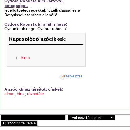
Cydora Robusta birs kártevői,
betegségei:
levélfoltbetegségekkel, tűzelhalással és a
Botrytissel szemben ellenálló.
Cydora Robusta birs latin neve:
Cydonia oblonga ’Cydora robusta’.
Kapcsolódó szócikkek:
Alma
szerkesztés
A szócikkhez társított címkék:
alma
,
birs
,
rózsaféle