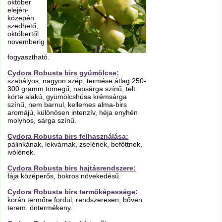
október
elején-
közepén
szedhető,
októbertől
novemberig
fogyasztható.
Cydora Robusta birs gyümölcse:
szabályos, nagyon szép, termése átlag 250-
300 gramm tömegű, napsárga színű, telt
körte alakú, gyümölcshúsa krémsárga
színű, nem barnul, kellemes alma-birs
aromájú, különösen intenzív, héja enyhén
molyhos, sárga színű.
Cydora Robusta birs felhasználása:
pálinkának, lekvárnak, zselének, befőttnek,
ivólének.
Cydora Robusta birs hajtásrendszere:
fája középerős, bokros növekedésű.
Cydora Robusta birs termőképessége:
korán termőre fordul, rendszeresen, bőven
terem. öntermékeny.