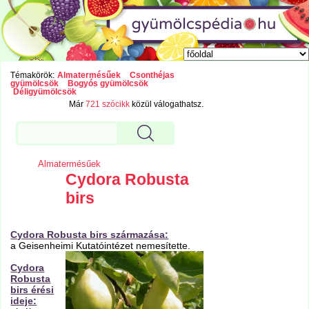
Témakörök:
Almatermésűek
Csonthéjas
gyümölcsök
Bogyós gyümölcsök
Déligyümölcsök
Már
721 szócikk
közül válogathatsz.
Almatermésűek
Cydora Robusta
birs
Cydora Robusta birs származása:
a Geisenheimi Kutatóintézet nemesítette.
Cydora
Robusta
birs érési
ideje: