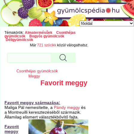
Témakörök:
Almatermésűek
Csonthéjas
gyümölcsök
Bogyós gyümölcsök
Déligyümölcsök
Már
721 szócikk
közül válogathatsz.
Csonthéjas gyümölcsök
Meggy
Favorit meggy
Favorit meggy származása:
Maliga Pál nemesítette, a
Pándy meggy
és
a Montreuilli keresztezéséből származik.
Államilag elismert választékbővítő fajta.
Favorit
meggy