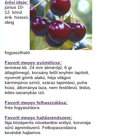
érési ideje:
június 10-
12. körül
érik. hosszú
ideig
fogyasztható.
Favorit meggy gyümölcse:
termése kb. 24 mm átmérőjű, 6 gr
átlagtömegű, kocsány felől enyhén lapított,
nyomott gömb alakú, héja világos
kárminpiros színű, száraz tapintású, puha
húsú, állománya laza, nem festőlevű, lédús,
édes-savanykás ízű.
Favorit meggy felhasználása:
friss fogyasztásra.
Favorit meggy hajtásrendszere:
fája középerős növekedési erélyű, koronája
sűrű ágrendszerű. Felkopaszodásra
kevésbé hajlamos.