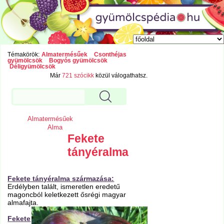
Témakörök:
Almatermésűek
Csonthéjas
gyümölcsök
Bogyós gyümölcsök
Déligyümölcsök
Már
721 szócikk
közül válogathatsz.
Almatermésűek
Alma
Fekete
tányéralma
Fekete tányéralma származása:
Erdélyben talált, ismeretlen eredetű
magoncból keletkezett ősrégi magyar
almafajta.
Fekete