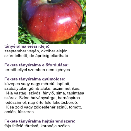
tányéralma érési ideje:
szeptember végén, október elején
szüretelhető, de áprilisig eltartható.
Fekete tányéralma előfordulása:
termőhellyel szemben nem igényes.
Fekete tányéralma gyümölcse:
közepes vagy nagy méretű, lapított,
szabálytalan gömb alakú, aszimmetrikus.
Héja vastag, szívós, fénylő, sima, tapintása
száraz. Színe halványsárga, barnáspiros
fedőszínnel, nap érte fele feketésbordó.
Húsa zöld vagy zöldesfehér színű, tömött,
omlós, fűszeres.
Fekete tányéralma hajtásrendszere:
fája felfelé törekvő, koronája széles.