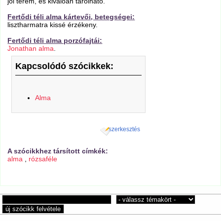
jól terem, és kiválóan tárolható.
Fertődi téli alma kártevői, betegségei:
lisztharmatra kissé érzékeny.
Fertődi téli alma porzófajtái:
Jonathan alma
.
Kapcsolódó szócikkek:
Alma
szerkesztés
A szócikkhez társított címkék:
alma
,
rózsaféle