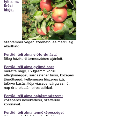
téli alma
Érési
ideje:
szeptember végén szedhető, és márciusig
eltartható.
Fertődi téli alma előfordulása:
főleg házikerti termesztésre ajánlott.
Fertődi téli alma gyümölcse:
méretre nagy, 150gramm körüli
átlagtömeggel, sárgásfehér húsú, közepes
tömöttségű, kellemesen fűszeres ízű,
túlérve kásás.Héja viaszos, sárga színű,
nap érte oldalán piros csíkkal.
Fertődi téli alma hajtásrendszere:
középerős növekedésű, szétterülő
koronával.
Fertődi téli alma termőképessége: