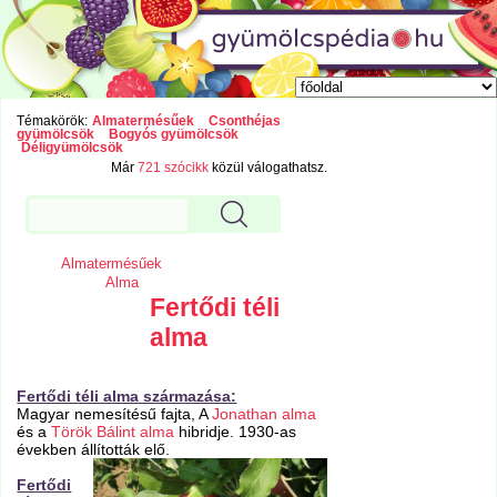
Témakörök:
Almatermésűek
Csonthéjas
gyümölcsök
Bogyós gyümölcsök
Déligyümölcsök
Már
721 szócikk
közül válogathatsz.
Almatermésűek
Alma
Fertődi téli
alma
Fertődi téli alma származása:
Magyar nemesítésű fajta, A
Jonathan alma
és a
Török Bálint alma
hibridje. 1930-as
években állították elő.
Fertődi