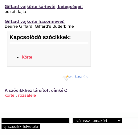
Giffard vajkörte kártevői, betegségei:
edzett fajta.
Giffard vajkörte hasonnevei:
Beurré Giffard, Giffard’s Butterbirne
Kapcsolódó szócikkek:
Körte
szerkesztés
A szócikkhez társított címkék:
körte
,
rózsaféle