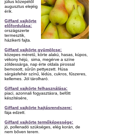
július közepétől
augusztus elejéig
érik.
Giffard vajkörte
előfordulása:
országszerte
termesztik,
házikerti fajta.
Giffard vajkörte gyümölcse:
közepes méretű, körte alakú, hasas, kúpos,
vékony héjú, sima, megérve a színe
zöldessárga, nap érte oldala pirossal
bemosott, sűrűn pettyezett. Húsa
sárgásfehér színű, lédús, cukros, fűszeres,
kellemes. Jól tárolharó.
Giffard vajkörte felhasználása:
piaci, azonnali fogyasztásra, befőtt
készítésére,
Giffard vajkörte hajtásrendszere:
fája edzett.
Giffard vajkörte termőképessége:
jó, pollenadó szükséges, elég korán, de
nem bőven terem.