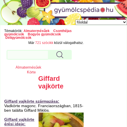
Témakörök:
Almatermésűek
Csonthéjas
gyümölcsök
Bogyós gyümölcsök
Déligyümölcsök
Már
721 szócikk
közül válogathatsz.
Almatermésűek
Körte
Giffard
vajkörte
Giffard vajkörte származása:
Vadkörte magonc. Franciaországban, 1815-
ben találta Giffard Miklós.
Giffard vajkörte
érési ideje: