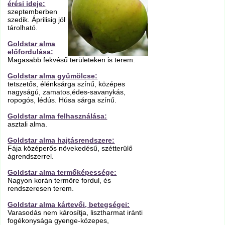
érési ideje:
szeptemberben
szedik. Áprilisig jól
tárolható.
Goldstar alma
előfordulása:
Magasabb fekvésű területeken is terem.
Goldstar alma gyümölcse:
tetszetős, élénksárga színű, középes
nagyságú, zamatos,édes-savanykás,
ropogós, lédús. Húsa sárga színű.
Goldstar alma felhasználása:
asztali alma.
Goldstar alma hajtásrendszere:
Fája középerős növekedésű, szétterülő
ágrendszerrel.
Goldstar alma termőképessége:
Nagyon korán termőre fordul, és
rendszeresen terem.
Goldstar alma kártevői, betegségei:
Varasodás nem károsítja, lisztharmat iránti
fogékonysága gyenge-közepes,