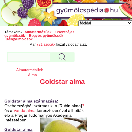
Témakörök:
Almatermésűek
Csonthéjas
gyümölcsök
Bogyós gyümölcsök
Déligyümölcsök
Már
721 szócikk
közül válogathatsz.
Almatermésűek
Alma
Goldstar alma
Goldstar alma származása:
Csehországból származik, a [Rubin alma]
?
és a
Vanda alma
keresztezésével állították
elő a Prágai Tudományos Akadémia
Intézetében.
Goldstar alma