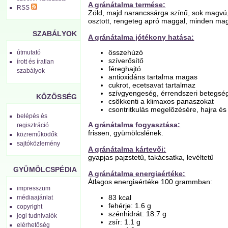
A gránátalma termése:
RSS
Zöld, majd narancssárga színű, sok magvú,
osztott, rengeteg apró maggal, minden mag
SZABÁLYOK
A gránátalma jótékony hatása:
összehúzó
útmutató
szíverősítő
írott és íratlan
féreghajtó
szabályok
antioxidáns tartalma magas
cukrot, ecetsavat tartalmaz
szívgyengeség, érrendszeri betegsé
KÖZÖSSÉG
csökkenti a klimaxos panaszokat
csontritkulás megelőzésére, hajra é
belépés és
A gránátalma fogyasztása:
regisztráció
frissen, gyümölcslének.
közreműködők
sajtóközlemény
A gránátalma kártevői:
gyapjas pajzstetű, takácsatka, levéltetű
GYÜMÖLCSPÉDIA
A gránátalma energiaértéke:
Átlagos energiaértéke 100 grammban:
impresszum
83 kcal
médiaajánlat
fehérje: 1.6 g
copyright
szénhidrát: 18.7 g
jogi tudnivalók
zsír: 1.1 g
elérhetőség