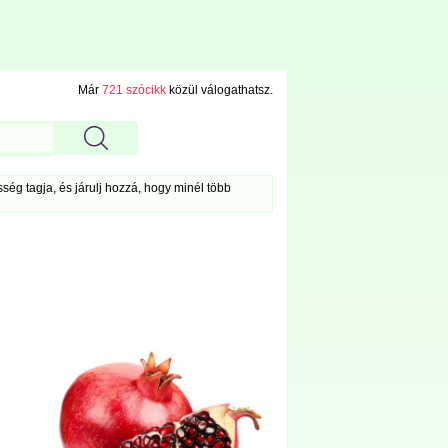
Már
721 szócikk
közül válogathatsz.
ég tagja, és járulj hozzá, hogy minél több