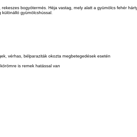
 rekeszes bogyótermés. Héja vastag, mely alatt a gyümölcs fehér hárt
 különálló gyümölcshússal.
gek, vérhas, bélparaziták okozta megbetegedések esetén
s körömre is remek hatással van