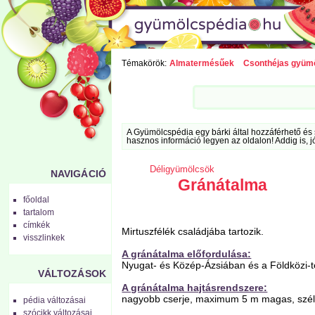
Témakörök:
Almatermésűek
Csonthéjas gyüm
A Gyümölcspédia egy bárki által hozzáférhető és 
hasznos információ legyen az oldalon! Addig is, j
Déligyümölcsök
NAVIGÁCIÓ
Gránátalma
főoldal
tartalom
címkék
Mirtuszfélék családjába tartozik.
visszlinkek
A gránátalma előfordulása:
Nyugat- és Közép-Ázsiában és a Földközi-
VÁLTOZÁSOK
A gránátalma hajtásrendszere:
nagyobb cserje, maximum 5 m magas, széle
pédia változásai
szócikk változásai