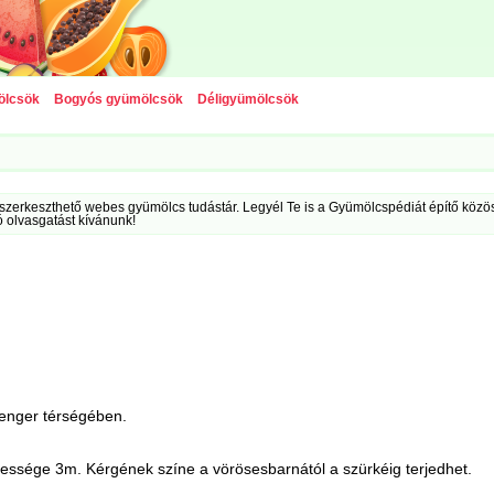
ölcsök
Bogyós gyümölcsök
Déligyümölcsök
szerkeszthető webes gyümölcs tudástár. Legyél Te is a Gyümölcspédiát építő közöss
ó olvasgatást kívánunk!
tenger térségében.
ssége 3m. Kérgének színe a vörösesbarnától a szürkéig terjedhet.