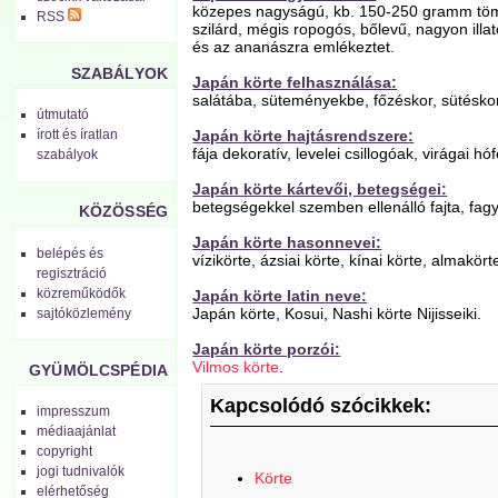
közepes nagyságú, kb. 150-250 gramm töme
RSS
szilárd, mégis ropogós, bőlevű, nagyon ill
és az ananászra emlékeztet.
SZABÁLYOK
Japán körte felhasználása:
salátába, süteményekbe, főzéskor, sütéskor
útmutató
Japán körte hajtásrendszere:
írott és íratlan
fája dekoratív, levelei csillogóak, virágai hó
szabályok
Japán körte kártevői, betegségei:
betegségekkel szemben ellenálló fajta, fagy
KÖZÖSSÉG
Japán körte hasonnevei:
belépés és
vízikörte, ázsiai körte, kínai körte, almakör
regisztráció
közreműködők
Japán körte latin neve:
Japán körte, Kosui, Nashi körte Nijisseiki.
sajtóközlemény
Japán körte porzói:
Vilmos körte
.
GYÜMÖLCSPÉDIA
Kapcsolódó szócikkek:
impresszum
médiaajánlat
copyright
jogi tudnivalók
Körte
elérhetőség