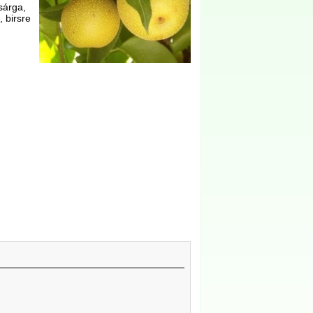
sárga,
 birsre