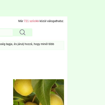
Már
721 szócikk
közül válogathatsz.
ég tagja, és járulj hozzá, hogy minél több