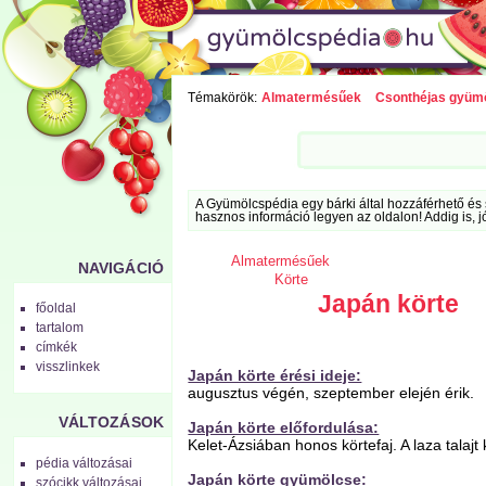
Témakörök:
Almatermésűek
Csonthéjas gyüm
A Gyümölcspédia egy bárki által hozzáférhető és 
hasznos információ legyen az oldalon! Addig is, j
Almatermésűek
NAVIGÁCIÓ
Körte
Japán körte
főoldal
tartalom
címkék
visszlinkek
Japán körte érési ideje:
augusztus végén, szeptember elején érik.
VÁLTOZÁSOK
Japán körte előfordulása:
Kelet-Ázsiában honos körtefaj. A laza talajt 
pédia változásai
Japán körte gyümölcse:
szócikk változásai