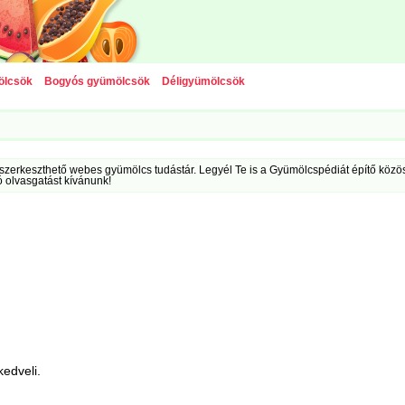
ölcsök
Bogyós gyümölcsök
Déligyümölcsök
szerkeszthető webes gyümölcs tudástár. Legyél Te is a Gyümölcspédiát építő közöss
ó olvasgatást kívánunk!
kedveli.