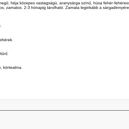
gű, héja közepes vastagságú, aranysárga színű, húsa fehér-fehéres
atos, zamatos. 2-3 hónapig tárolható. Zamata leginkább a sárgadinnyére,
.
fehérek.
tűrő.
te, körtealma.