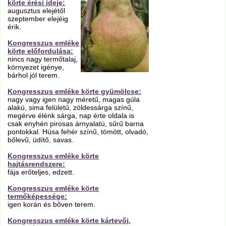
körte érési ideje:
augusztus elejétől
szeptember elejéig
érik.
Kongresszus emléke
körte előfordulása:
nincs nagy termőtalaj,
környezet igénye,
bárhol jól terem.
Kongresszus emléke körte gyümölcse:
nagy vagy igen nagy méretű, magas gúla
alakú, sima felületű, zöldessárga színű,
megérve élénk sárga, nap érte oldala is
csak enyhén pirosas árnyalatú, sűrű barna
pontokkal. Húsa fehér színű, tömött, olvadó,
bőlevű, üdítő, savas.
Kongresszus emléke körte
hajtásrendszere:
fája erőteljes, edzett.
Kongresszus emléke körte
termőképessége:
igen korán és bőven terem.
Kongresszus emléke körte kártevői,