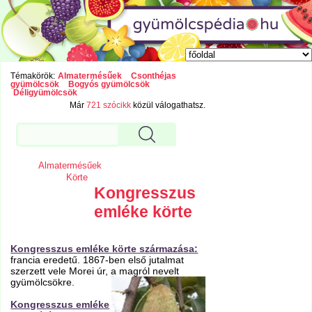
Témakörök:
Almatermésűek
Csonthéjas
gyümölcsök
Bogyós gyümölcsök
Déligyümölcsök
Már
721 szócikk
közül válogathatsz.
Almatermésűek
Körte
Kongresszus
emléke körte
Kongresszus emléke körte származása:
francia eredetű. 1867-ben első jutalmat
szerzett vele Morei úr, a magról nevelt
gyümölcsökre.
Kongresszus emléke