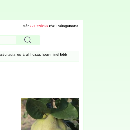
Már
721 szócikk
közül válogathatsz.
ég tagja, és járulj hozzá, hogy minél több