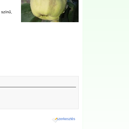
 színű,
szerkesztés