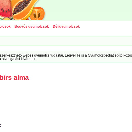
ölcsök
Bogyós gyümölcsök
Déligyümölcsök
szerkeszthető webes gyümölcs tudástár. Legyél Te is a Gyümölcspédiát építő közöss
ó olvasgatást kívánunk!
birs alma
: