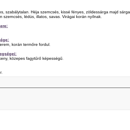
es, szabálytalan. Héja szemcsés, kissé fényes, zöldessárga majd sárga
szemcsés, lédús, illatos, savas. Virágai korán nyílnak.
ere:
sége:
terem, korán termőre fordul.
tegségei:
keny, közepes fagytűrő képességű.
r.