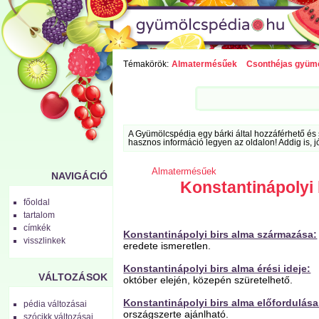
Témakörök:
Almatermésűek
Csonthéjas gyüm
A Gyümölcspédia egy bárki által hozzáférhető és 
hasznos információ legyen az oldalon! Addig is, j
Almatermésűek
NAVIGÁCIÓ
Konstantinápolyi 
főoldal
tartalom
címkék
Konstantinápolyi birs alma származása:
visszlinkek
eredete ismeretlen.
Konstantinápolyi birs alma érési ideje:
VÁLTOZÁSOK
október elején, közepén szüretelhető.
Konstantinápolyi birs alma előfordulása
pédia változásai
országszerte ajánlható.
szócikk változásai