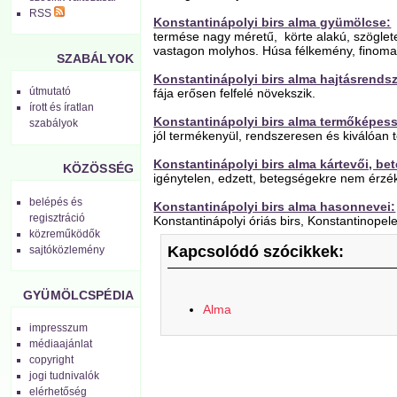
RSS
Konstantinápolyi birs alma gyümölcse:
termése nagy méretű, körte alakú, szöglet
vastagon molyhos. Húsa félkemény, finoman 
SZABÁLYOK
Konstantinápolyi birs alma hajtásrendsz
útmutató
fája erősen felfelé növekszik.
írott és íratlan
Konstantinápolyi birs alma termőképes
szabályok
jól termékenyül, rendszeresen és kiválóan 
Konstantinápolyi birs alma kártevői, be
KÖZÖSSÉG
igénytelen, edzett, betegségekre nem érzé
belépés és
Konstantinápolyi birs alma hasonnevei:
regisztráció
Konstantinápolyi óriás birs, Konstantinopele
közreműködők
Kapcsolódó szócikkek:
sajtóközlemény
GYÜMÖLCSPÉDIA
Alma
impresszum
médiaajánlat
copyright
jogi tudnivalók
elérhetőség