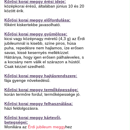
Kőrösi korai meggy érési ideje:
középkorai érésű, általában június 10 és 20
között érik.
Kőrösi korai meggy előfordulása:
főként kiskertekbe javasolható.
Kőrösi korai meggy gyümölcse:
kicsi vagy középnagy méretű (4,3 g) az Érdi
jubileumnál is kisebb, színe piros, húsa
puha, repedésre nem hajlamos, íze erősen
savas, kissé kesernyés mellékízzel.
Hátránya, hogy igen erősen pálhaleveles, s
a kocsány nem válik el szárazon a hústól.
Csak kézzel szedhető.
Kőrösi korai meggy hajtásrendszere:
fája gyenge növekedésű.
Kőrösi korai meggy termőképessége:
korán termőre fordul, termőképessége jó.
Kőrösi korai meggy felhasználása:
házi feldolgozásra.
Kőrösi korai meggy kártevői,
betegségei:
Moniliára az
Érdi jubileum meggy
hez