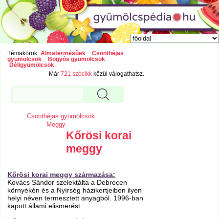
Témakörök:
Almatermésűek
Csonthéjas
gyümölcsök
Bogyós gyümölcsök
Déligyümölcsök
Már
721 szócikk
közül válogathatsz.
Csonthéjas gyümölcsök
Meggy
Kőrösi korai
meggy
Kőrösi korai meggy származása:
Kovács Sándor szelektálta a Debrecen
környékén és a Nyírség házikertjeiben ilyen
helyi néven termesztett anyagból. 1996-ban
kapott állami elismerést.