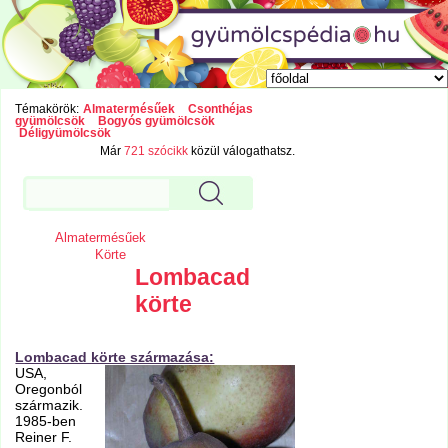
Témakörök:
Almatermésűek
Csonthéjas
gyümölcsök
Bogyós gyümölcsök
Déligyümölcsök
Már
721 szócikk
közül válogathatsz.
Almatermésűek
Körte
Lombacad
körte
Lombacad körte származása:
USA,
Oregonból
származik.
1985-ben
Reiner F.