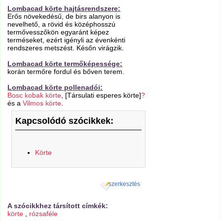
Lombacad körte hajtásrendszere:
Erős növekedésű, de birs alanyon is
nevelhető, a rövid és középhosszú
termővesszőkön egyaránt képez
terméseket, ezért igényli az évenkénti
rendszeres metszést. Későn virágzik.
Lombacad körte termőképessége:
korán termőre fordul és bőven terem.
L
ombacad körte pollenadói:
Bosc kobak körte
, [Társulati esperes körte]
?
és a
Vilmos körte
.
Kapcsolódó szócikkek:
Körte
szerkesztés
A szócikkhez társított címkék:
körte
,
rózsaféle