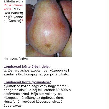
állította elő a
Piros Vilmos
körte
(Max
Red Bartlett)
és [Duyonne
du Comice]
?
keresztezésével.
Lombacad körte érési ideje:
tartós tároláshoz szeptember közepén kell
szedni, s 6-8 hónapig nagyon jól tárolható.
Lombacad körte gyümölcse:
gyümölcse közép nagy vagy nagy méretű,
hengeres alakú, a héj felületének 60-80%-a
sötétvörös színű. Héja sim vékony, és
közepesen érzékeny az ágdörzsölésre.
Húsa fehér, kevéssé kövecses, olvadó
édes-savas.