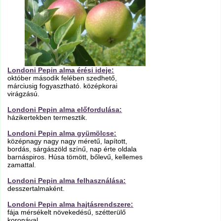
Londoni Pepin alma érési ideje:
október második felében szedhető,
márciusig fogyasztható. középkorai
virágzású.
Londoni Pepin alma előfordulása:
házikertekben termesztik.
Londoni Pepin alma gyümölcse:
középnagy nagy nagy méretű, lapított,
bordás, sárgászöld színű, nap érte oldala
barnáspiros. Húsa tömött, bőlevű, kellemes
zamattal.
Londoni Pepin alma felhasználása:
desszertalmaként.
Londoni Pepin alma hajtásrendszere:
fája mérsékelt növekedésű, szétterülő
koronával.