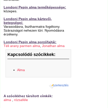
Londoni Pepin alma termőképessége:
közepes.
Londoni Pepin alma kártevői,
betegségei:
Varasodásra, lisztharmatra fogékony.
Szárazságot nehezen tűri. Nyomódásra
érzékeny.
Londoni Pepin alma porzófajtái:
Téli arany parmen alma
,
Jonathan alma
Kapcsolódó szócikkek:
Alma
szerkesztés
A szócikkhez társított címkék:
alma
,
rózsaféle