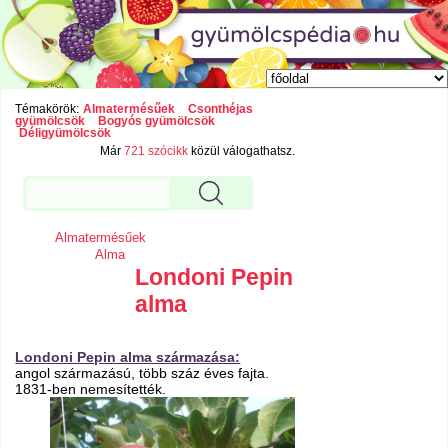
Témakörök:
Almatermésűek
Csonthéjas
gyümölcsök
Bogyós gyümölcsök
Déligyümölcsök
Már
721 szócikk
közül válogathatsz.
Almatermésűek
Alma
Londoni Pepin
alma
Londoni Pepin alma származása:
angol származású, több száz éves fajta.
1831-ben nemesítették.