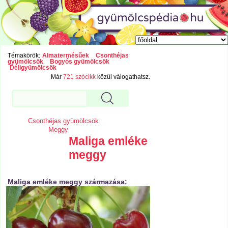
Témakörök:
Almatermésűek
Csonthéjas
gyümölcsök
Bogyós gyümölcsök
Déligyümölcsök
Már
721 szócikk
közül válogathatsz.
Csonthéjas gyümölcsök
Meggy
Maliga emléke
meggy
Maliga emléke meggy származása: