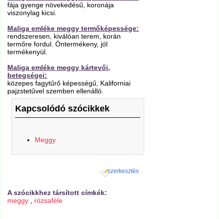
fája gyenge növekedésű, koronája
viszonylag kicsi.
Maliga emléke meggy termőképessége:
rendszeresen, kiválóan terem, korán
termőre fordul. Öntermékeny, jól
termékenyül.
Maliga emléke meggy kártevői,
betegségei:
közepes fagytűrő képességű, Kaliforniai
pajzstetűvel szemben ellenálló.
Kapcsolódó szócikkek
Meggy
szerkesztés
A szócikkhez társított címkék:
meggy
,
rózsaféle