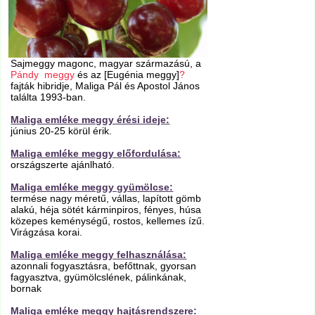
Sajmeggy magonc, magyar származású, a
Pándy meggy
és az [Eugénia meggy]
?
fajták hibridje, Maliga Pál és Apostol János
találta 1993-ban.
Maliga emléke meggy érési ideje:
június 20-25 körül érik.
Maliga emléke meggy előfordulása:
országszerte ajánlható.
Maliga emléke meggy gyümölcse:
termése nagy méretű, vállas, lapított gömb
alakú, héja sötét kárminpiros, fényes, húsa
közepes keménységű, rostos, kellemes ízű.
Virágzása korai.
Maliga emléke meggy felhasználása:
azonnali fogyasztásra, befőttnak, gyorsan
fagyasztva, gyümölcslének, pálinkának,
bornak
Maliga emléke meggy hajtásrendszere: