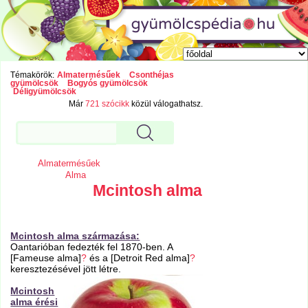
Témakörök:
Almatermésűek
Csonthéjas
gyümölcsök
Bogyós gyümölcsök
Déligyümölcsök
Már
721 szócikk
közül válogathatsz.
Almatermésűek
Alma
Mcintosh alma
Mcintosh alma származása:
Oantarióban fedezték fel 1870-ben. A
[Fameuse alma]
?
és a [Detroit Red alma]
?
keresztezésével jött létre.
Mcintosh
alma érési