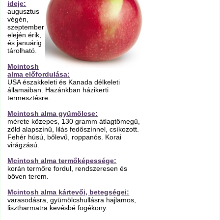
ideje:
augusztus
végén,
szeptember
elején érik,
és januárig
tárolható.
Mcintosh
alma előfordulása:
USA északkeleti és Kanada délkeleti
államaiban. Hazánkban házikerti
termesztésre.
Mcintosh alma gyümölcse:
mérete közepes, 130 gramm átlagtömegű,
zöld alapszínű, lilás fedőszínnel, csíkozott.
Fehér húsú, bőlevű, roppanós. Korai
virágzású.
Mcintosh alma termőképessége:
korán termőre fordul, rendszeresen és
bőven terem.
Mcintosh alma kártevői, betegségei:
varasodásra, gyümölcshullásra hajlamos,
lisztharmatra kevésbé fogékony.