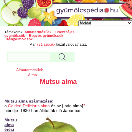
Témakörök:
Almatermésűek
Csonthéjas
gyümölcsök
Bogyós gyümölcsök
Déligyümölcsök
Már
721 szócikk
közül válogathatsz.
Almatermésűek
Alma
Mutsu alma
Mutsu alma származása:
a
Golden Delicious alma
és az [Indo alma]
?
hibridje. 1930-ban állították elő Japánban.
Mutsu
alma
érési