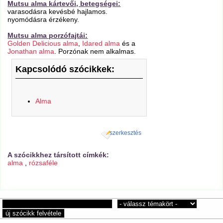
Mutsu alma kártevői, betegségei:
varasodásra kevésbé hajlamos.
nyomódásra érzékeny.
Mutsu alma porzófajtái:
Golden Delicious alma
,
Idared alma
és a
Jonathan alma
. Porzónak nem alkalmas.
Kapcsolódó szócikkek:
Alma
szerkesztés
A szócikkhez társított címkék:
alma
,
rózsaféle