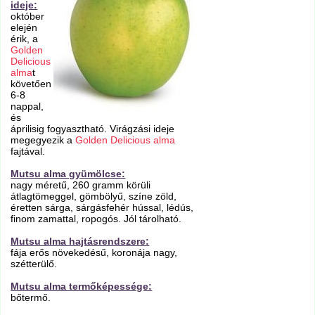
ideje:
október
elején
érik, a
Golden
Delicious
alma
t
követően
6-8
nappal,
és
áprilisig fogyasztható. Virágzási ideje
megegyezik a
Golden Delicious alma
fajtával.
Mutsu alma gyümölcse:
nagy méretű, 260 gramm körüli
átlagtömeggel, gömbölyű, színe zöld,
éretten sárga, sárgásfehér hússal, lédús,
finom zamattal, ropogós. Jól tárolható.
Mutsu alma hajtásrendszere:
fája erős növekedésű, koronája nagy,
szétterülő.
Mutsu alma termőképessége:
bőtermő.