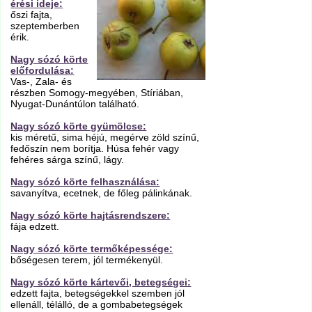
érési ideje:
őszi fajta,
szeptemberben
érik.
Nagy sózó körte
előfordulása:
Vas-, Zala- és
részben Somogy-megyében, Stíriában,
Nyugat-Dunántúlon található.
Nagy sózó körte gyümölcse:
kis méretű, sima héjú, megérve zöld színű,
fedőszín nem borítja. Húsa fehér vagy
fehéres sárga színű, lágy.
Nagy sózó körte felhasználása:
savanyítva, ecetnek, de főleg pálinkának.
Nagy sózó körte hajtásrendszere:
fája edzett.
Nagy sózó körte termőképessége:
bőségesen terem, jól termékenyül.
Nagy sózó körte kártevői, betegségei:
edzett fajta, betegségekkel szemben jól
ellenáll, télálló, de a gombabetegségek