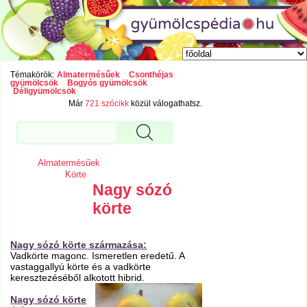
Témakörök:
Almatermésűek
Csonthéjas
gyümölcsök
Bogyós gyümölcsök
Déligyümölcsök
Már
721 szócikk
közül válogathatsz.
Almatermésűek
Körte
Nagy sózó
körte
Nagy sózó körte származása:
Vadkörte magonc. Ismeretlen eredetű. A
vastaggallyú körte és a vadkörte
keresztezéséből alkotott hibrid.
Nagy sózó körte