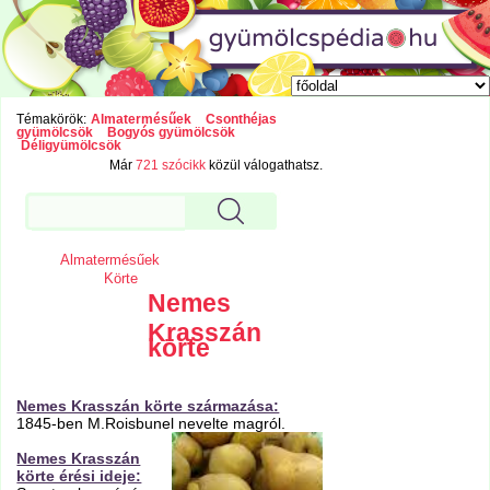
Témakörök:
Almatermésűek
Csonthéjas
gyümölcsök
Bogyós gyümölcsök
Déligyümölcsök
Már
721 szócikk
közül válogathatsz.
Almatermésűek
Körte
Nemes
Krasszán
körte
Nemes Krasszán körte származása:
1845-ben M.Roisbunel nevelte magról.
Nemes Krasszán
körte érési ideje: