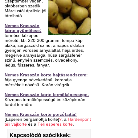
Szeptember végén,
októberben szedik.
Márciustól áprilisig jól
tárolható.
Nemes Krasszán
körte gyümölcse:
termése közepes
méretű, kb. 220-300 gramm, tompa kúp
alakú, sárgászöld színű, a napos oldalán
gyengén vöröses árnyalattal, héja érdes,
megérve aranysárga, húsa sárgásfehér
színű, enyhén szemcsés, olvadékony,
lédús, fűszeres, fanyar.
Nemes Krasszán körte hajtásrendszere:
fája gyenge növekedésű, koronája
mérsékelt növésű. Korán virágzik.
Nemes Krasszán körte termőképessége:
Közepes termőképességű és középkorán
fordul termőre.
Nemes Krasszán körte porzófajtái:
[Esperen bergamottja körte]
?
, a
Hardenpont
téli vajkörte
és a
Téli esperes körte
.
Kapcsolódó szócikkek: