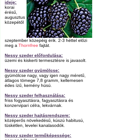
ideje:
korai
érésű,
augusztus
közepétől
szeptember közepéig érik. 2-3 héttel előzi
meg a
Thornfree
fajtát.
Nessy szeder előfordulása:
üzemi és kiskerti termesztésre is javasolt.
Nessy szeder gyümölcse:
gyümölcse nagy, vagy igen nagy méretű,
átlagos tömege 7,8 gramm, kellemesen
édes ízű, kemény húsú.
Nessy szeder felhasználása:
friss fogyasztásra, fagyasztásra és
konzervipari célra, lekvárnak.
Nessy szeder hajtásrendszere:
középerős növekedésű, kúszú habitusú,
tüskétlen, levelei kanalasodók.
Nessy szeder termőképessége: