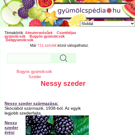
Témakörök:
Almatermésűek
Csonthéjas
gyümölcsök
Bogyós gyümölcsök
Déligyümölcsök
Már
721 szócikk
közül válogathatsz.
Bogyós gyümölcsök
Szeder
Nessy szeder
Nessy szeder származása:
Skóciából származik, 1938-ból. Az egyik
legjobb szederfajta.
Nessy
szeder
érési