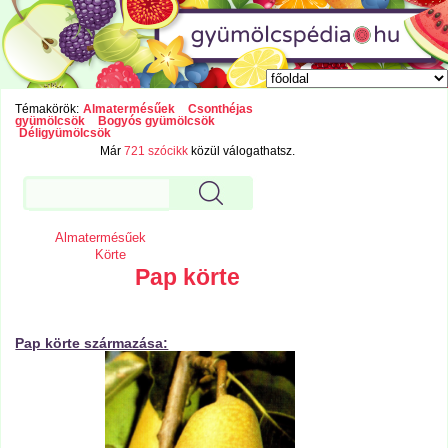
Témakörök:
Almatermésűek
Csonthéjas
gyümölcsök
Bogyós gyümölcsök
Déligyümölcsök
Már
721 szócikk
közül válogathatsz.
Almatermésűek
Körte
Pap körte
Pap körte származása: