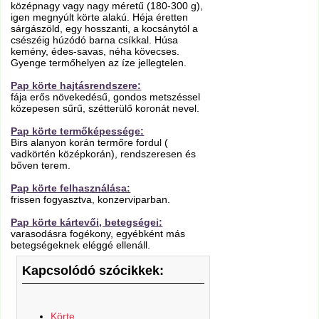
középnagy vagy nagy méretű (180-300 g),
igen megnyúlt körte alakú. Héja éretten
sárgászöld, egy hosszanti, a kocsánytól a
csészéig húzódó barna csíkkal. Húsa
kemény, édes-savas, néha kövecses.
Gyenge termőhelyen az íze jellegtelen.
Pap körte hajtásrendszere:
fája erős növekedésű, gondos metszéssel
közepesen sűrű, szétterülő koronát nevel.
Pap körte termőképessége:
Birs alanyon korán termőre fordul (
vadkörtén középkorán), rendszeresen és
bőven terem.
Pap körte felhasználása:
frissen fogyasztva, konzerviparban.
Pap körte kártevői, betegségei:
varasodásra fogékony, egyébként más
betegségeknek eléggé ellenáll.
Kapcsolódó szócikkek:
Körte