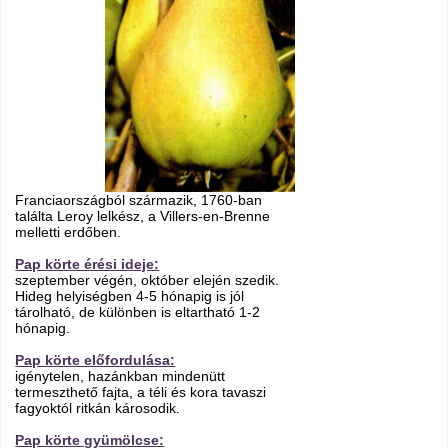
Franciaországból származik, 1760-ban
találta Leroy lelkész, a Villers-en-Brenne
melletti erdőben.
Pap körte érési ideje:
szeptember végén, október elején szedik.
Hideg helyiségben 4-5 hónapig is jól
tárolható, de különben is eltartható 1-2
hónapig.
Pap körte előfordulása:
igénytelen, hazánkban mindenütt
termeszthető fajta, a téli és kora tavaszi
fagyoktól ritkán károsodik.
Pap körte gyümölcse: