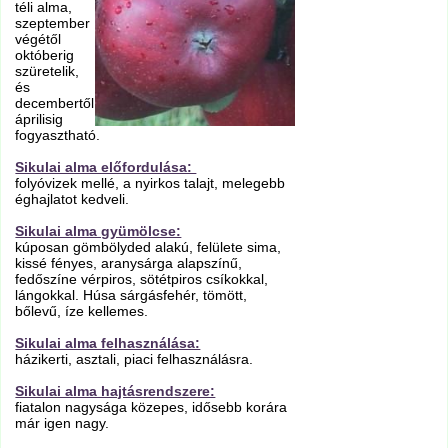
téli alma,
szeptember
végétől
októberig
szüretelik,
és
decembertől
áprilisig
fogyasztható.
Sikulai alma előfordulása:
folyóvizek mellé, a nyirkos talajt, melegebb
éghajlatot kedveli.
Sikulai alma gyümölcse:
kúposan gömbölyded alakú, felülete sima,
kissé fényes, aranysárga alapszínű,
fedőszíne vérpiros, sötétpiros csíkokkal,
lángokkal. Húsa sárgásfehér, tömött,
bőlevű, íze kellemes.
Sikulai alma felhasználása:
házikerti, asztali, piaci felhasználásra.
Sikulai alma hajtásrendszere:
fiatalon nagysága közepes, idősebb korára
már igen nagy.