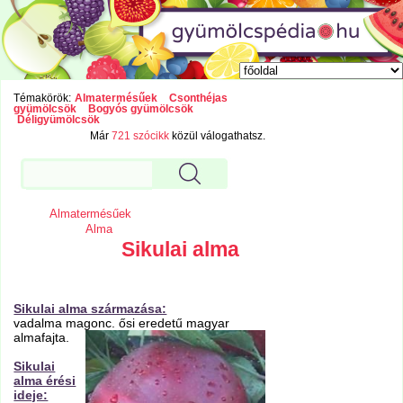
Témakörök:
Almatermésűek
Csonthéjas
gyümölcsök
Bogyós gyümölcsök
Déligyümölcsök
Már
721 szócikk
közül válogathatsz.
Almatermésűek
Alma
Sikulai alma
Sikulai alma származása:
vadalma magonc. ősi eredetű magyar
almafajta.
Sikulai
alma érési
ideje: