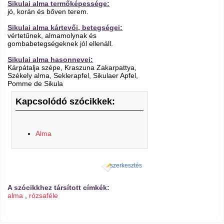
Sikulai alma termőképessége:
jó, korán és bőven terem.
Sikulai alma kártevői, betegségei:
vértetűnek, almamolynak és
gombabetegségeknek jól ellenáll.
Sikulai alma hasonnevei:
Kárpátalja szépe, Kraszuna Zakarpattya,
Székely alma, Seklerapfel, Sikulaer Apfel,
Pomme de Sikula
Kapcsolódó szócikkek:
Alma
szerkesztés
A szócikkhez társított címkék:
alma
,
rózsaféle