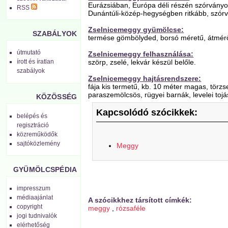
Eurázsiában, Európa déli részén szórvány
RSS
Dunántúli-közép-hegységben ritkább, szór
Zselnicemeggy gyümölcse:
SZABÁLYOK
termése gömbölyded, borsó méretű, átmérőj
útmutató
Zselnicemeggy felhasználása:
szörp, zselé, lekvár készül belőle.
írott és íratlan
szabályok
Zselnicemeggy hajtásrendszere:
fája kis termetű, kb. 10 méter magas, törzs
paraszemölcsös, rügyei barnák, levelei to
KÖZÖSSÉG
Kapcsolódó szócikkek:
belépés és
regisztráció
közreműködők
sajtóközlemény
Meggy
GYÜMÖLCSPÉDIA
impresszum
médiaajánlat
A szócikkhez társított címkék:
copyright
meggy
,
rózsaféle
jogi tudnivalók
elérhetőség