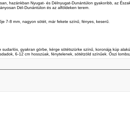
osan, hazánkban Nyugat- és Délnyugat-Dunántúlon gyakoribb, az Észak
ványosan Dél-Dunántúlon és az alföldeken terem.
e 7-8 mm, nagyon sötét, már fekete színű, fényes, keserű.
e sudarlós, gyakran görbe, kérge sötétszürke színű, koronája kúp alakú
jásdadok, 6-12 cm hosszúak, fénytelenek, sötétzöld színűek. Őszi lomb