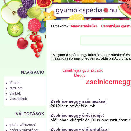
Témakörök:
Almatermésűek
Csonthéjas gyüm
A Gyümölcspédia egy bárki által hozzáférhető és 
hasznos információ legyen az oldalon! Addig is, j
Csonthéjas gyümölcsök
NAVIGÁCIÓ
Meggy
Zselnicemegg
főoldal
tartalom
címkék
visszlinkek
Zselnicemeggy származása:
2012-ben az év fája volt.
VÁLTOZÁSOK
Zselnicemeggy érési ideje:
Májusban virágzik és július-augusztusban é
pédia változásai
Zselnicemeggy előfordulása:
szócikk változásai