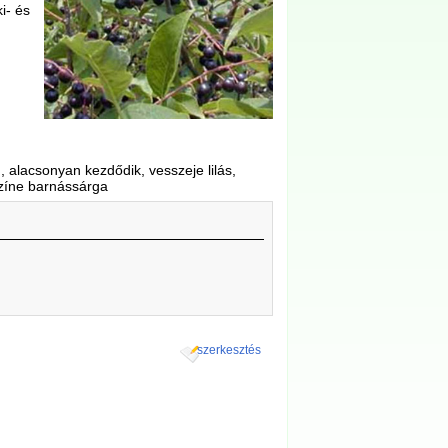
i- és
, alacsonyan kezdődik, vesszeje lilás,
színe barnássárga
szerkesztés