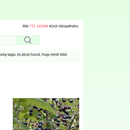
Már
721 szócikk
közül válogathatsz.
ég tagja, és járulj hozzá, hogy minél több