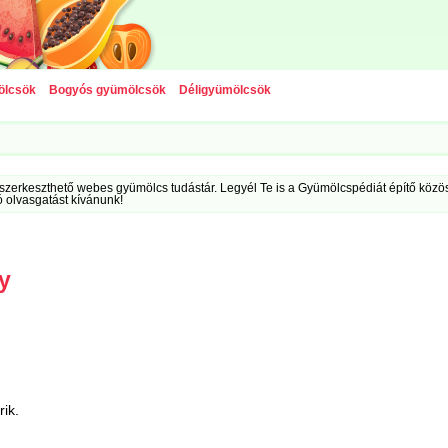
ölcsök
Bogyós gyümölcsök
Déligyümölcsök
szerkeszthető webes gyümölcs tudástár. Legyél Te is a Gyümölcspédiát építő közöss
ó olvasgatást kívánunk!
y
rik.