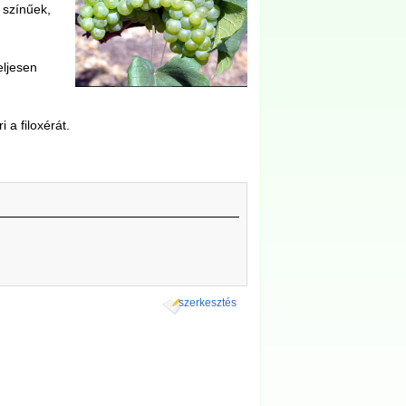
 színűek,
eljesen
a filoxérát.
szerkesztés