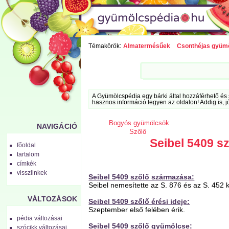
Témakörök:
Almatermésűek
Csonthéjas gyüm
A Gyümölcspédia egy bárki által hozzáférhető és 
hasznos információ legyen az oldalon! Addig is, j
Bogyós gyümölcsök
NAVIGÁCIÓ
Szőlő
Seibel 5409 s
főoldal
tartalom
címkék
visszlinkek
Seibel 5409 szőlő származása:
Seibel nemesítette az S. 876 és az S. 452 
VÁLTOZÁSOK
Seibel 5409 szőlő érési ideje:
Szeptember első felében érik.
pédia változásai
Seibel 5409 szőlő gyümölcse:
szócikk változásai