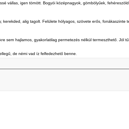
ssé vállas, igen tömött. Bogyói középnagyok, gömbölyűek, fehéreszöld
kerekded, alig tagolt. Felülete hólyagos, szövete erős, fonákaszinte t
sem hajlamos, gyakorlatilag permetezés nélkül termeszthető. Jól tűri 
llegű, de némi vad íz felfedezhető benne.