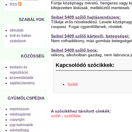
Fürtje középnagy méretű, hengeres vagy ki
RSS
kifejezetten lédúsak, mellékíztől mentesek.
Seibel 5409 szőlő hajtásrendszere:
SZABÁLYOK
Tőkéje erős növekedésű. Levele középnagy, 
csupasz. Fogai cgyenlőtlenek, rövidek.
útmutató
Seibel 5409 szőlő kártevői, betegségei:
írott és íratlan
Nem rothadékony, más gombás betegségekre 
szabályok
Seibel 5409 szőlő bora:
vékony, alkoholban gazdag, nem labrusca je
KÖZÖSSÉG
Kapcsolódó szócikkek:
belépés és
regisztráció
közreműködők
sajtóközlemény
Szőlő
GYÜMÖLCSPÉDIA
impresszum
A szócikkhez társított címkék:
médiaajánlat
szőlő
,
szőlőféle
copyright
jogi tudnivalók
elérhetőség