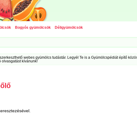
ölcsök
Bogyós gyümölcsök
Déligyümölcsök
szerkeszthető webes gyümölcs tudástár. Legyél Te is a Gyümölcspédiát építő közöss
ó olvasgatást kívánunk!
zőlő
keresztezésével.