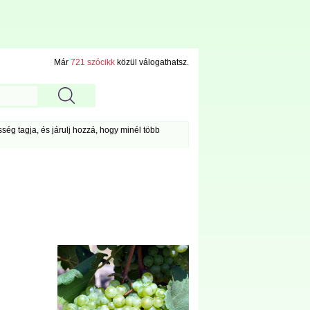
Már
721 szócikk
közül válogathatsz.
ég tagja, és járulj hozzá, hogy minél több