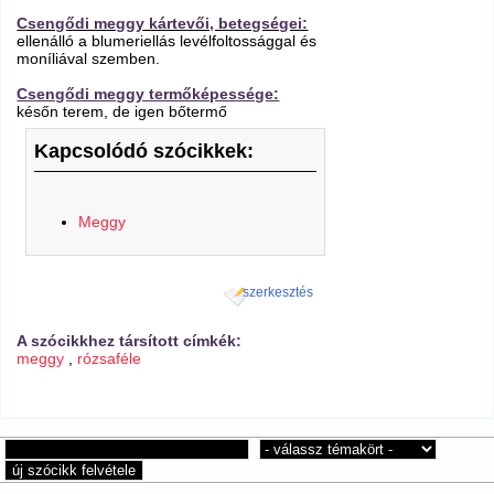
Csengődi meggy kártevői, betegségei:
ellenálló a blumeriellás levélfoltossággal és
moníliával szemben.
Csengődi meggy termőképessége:
későn terem, de igen bőtermő
Kapcsolódó szócikkek:
Meggy
szerkesztés
A szócikkhez társított címkék:
meggy
,
rózsaféle