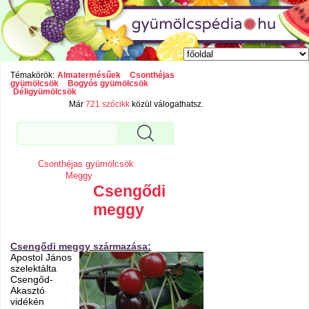
Témakörök:
Almatermésűek
Csonthéjas
gyümölcsök
Bogyós gyümölcsök
Déligyümölcsök
Már
721 szócikk
közül válogathatsz.
Csonthéjas gyümölcsök
Meggy
Csengődi
meggy
Csengődi meggy származása:
Apostol János
szelektálta
Csengőd-
Akasztó
vidékén