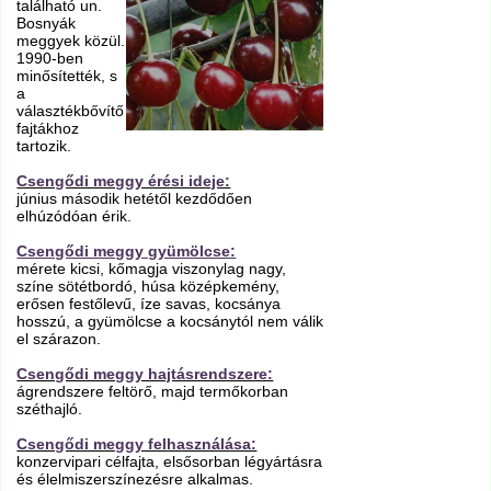
található un.
Bosnyák
meggyek közül.
1990-ben
minősítették, s
a
választékbővítő
fajtákhoz
tartozik.
Csengődi meggy érési ideje:
június második hetétől kezdődően
elhúzódóan érik.
Csengődi meggy gyümölcse:
mérete kicsi, kőmagja viszonylag nagy,
színe sötétbordó, húsa középkemény,
erősen festőlevű, íze savas, kocsánya
hosszú, a gyümölcse a kocsánytól nem válik
el szárazon.
Csengődi meggy hajtásrendszere:
ágrendszere feltörő, majd termőkorban
széthajló.
Csengődi meggy felhasználása:
konzervipari célfajta, elsősorban légyártásra
és élelmiszerszínezésre alkalmas.