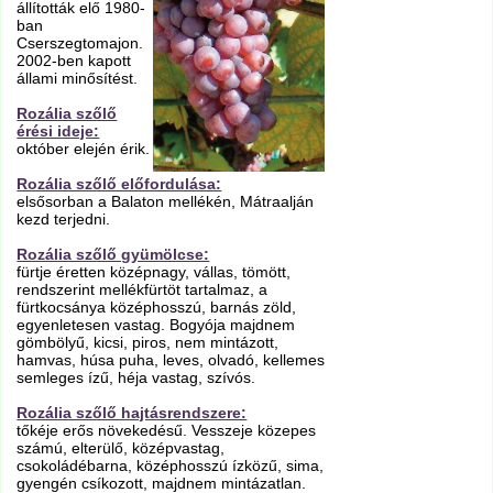
állították elő 1980-
ban
Cserszegtomajon.
2002-ben kapott
állami minősítést.
Rozália szőlő
érési ideje:
október elején érik.
Rozália szőlő előfordulása:
elsősorban a Balaton mellékén, Mátraalján
kezd terjedni.
Rozália szőlő gyümölcse:
fürtje éretten középnagy, vállas, tömött,
rendszerint mellékfürtöt tartalmaz, a
fürtkocsánya középhosszú, barnás zöld,
egyenletesen vastag. Bogyója majdnem
gömbölyű, kicsi, piros, nem mintázott,
hamvas, húsa puha, leves, olvadó, kellemes
semleges ízű, héja vastag, szívós.
Rozália szőlő hajtásrendszere:
tőkéje erős növekedésű. Vesszeje közepes
számú, elterülő, középvastag,
csokoládébarna, középhosszú ízközű, sima,
gyengén csíkozott, majdnem mintázatlan.