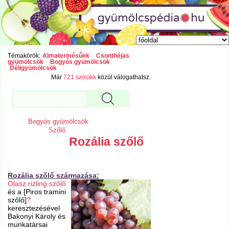
Témakörök:
Almatermésűek
Csonthéjas
gyümölcsök
Bogyós gyümölcsök
Déligyümölcsök
Már
721 szócikk
közül válogathatsz.
Bogyós gyümölcsök
Szőlő
Rozália szőlő
Rozália szőlő származása:
Olasz rizling szőlő
és a [Piros tramini
szőlő]
?
keresztezésével
Bakonyi Károly és
munkatársai