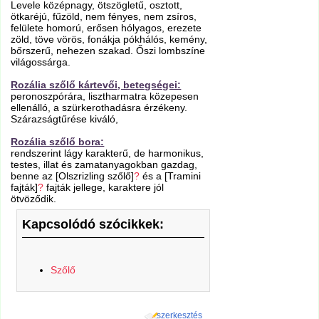
Levele középnagy, ötszögletű, osztott,
ötkaréjú, fűzöld, nem fényes, nem zsíros,
felülete homorú, erősen hólyagos, erezete
zöld, töve vörös, fonákja pókhálós, kemény,
bőrszerű, nehezen szakad. Őszi lombszíne
világossárga.
Rozália szőlő kártevői, betegségei:
peronoszpórára, lisztharmatra közepesen
ellenálló, a szürkerothadásra érzékeny.
Szárazságtűrése kiváló,
Rozália szőlő bora:
rendszerint lágy karakterű, de harmonikus,
testes, illat és zamatanyagokban gazdag,
benne az [Olszrizling szőlő]
?
és a [Tramini
fajták]
?
fajták jellege, karaktere jól
ötvöződik.
Kapcsolódó szócikkek:
Szőlő
szerkesztés