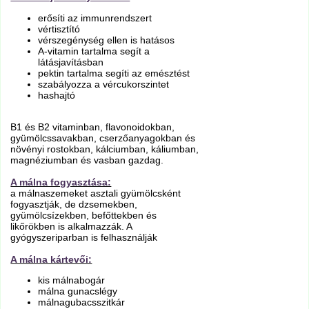
erősíti az immunrendszert
vértisztító
vérszegénység ellen is hatásos
A-vitamin tartalma segít a
látásjavításban
pektin tartalma segíti az emésztést
szabályozza a vércukorszintet
hashajtó
B1 és B2 vitaminban, flavonoidokban,
gyümölcssavakban, cserzőanyagokban és
növényi rostokban, kálciumban, káliumban,
magnéziumban és vasban gazdag.
A málna fogyasztása:
a málnaszemeket asztali gyümölcsként
fogyasztják, de dzsemekben,
gyümölcsízekben, befőttekben és
likőrökben is alkalmazzák. A
gyógyszeriparban is felhasználják
A málna kártevői:
kis málnabogár
málna gunacslégy
málnagubacsszitkár