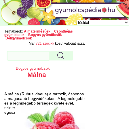
Témakörök:
Almatermésűek
Csonthéjas
gyümölcsök
Bogyós gyümölcsök
Déligyümölcsök
Már
721 szócikk
közül válogathatsz.
Bogyós gyümölcsök
Málna
A málna (Rubus idaeus) a tartozik, őshonos
a magasabb hegyvidékeken. A legmelegebb
és a leghidegebb
térségek kivételével,
szinte
egész