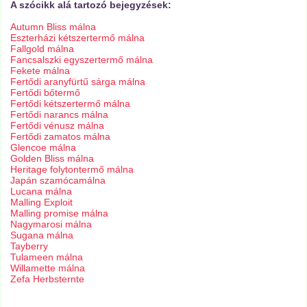
A szócikk alá tartozó bejegyzések:
Autumn Bliss málna
Eszterházi kétszertermő málna
Fallgold málna
Fancsalszki egyszertermő málna
Fekete málna
Fertődi aranyfürtű sárga málna
Fertődi bőtermő
Fertődi kétszertermő málna
Fertődi narancs málna
Fertődi vénusz málna
Fertődi zamatos málna
Glencoe málna
Golden Bliss málna
Heritage folytontermő málna
Japán szamócamálna
Lucana málna
Malling Exploit
Malling promise málna
Nagymarosi málna
Sugana málna
Tayberry
Tulameen málna
Willamette málna
Zefa Herbsternte