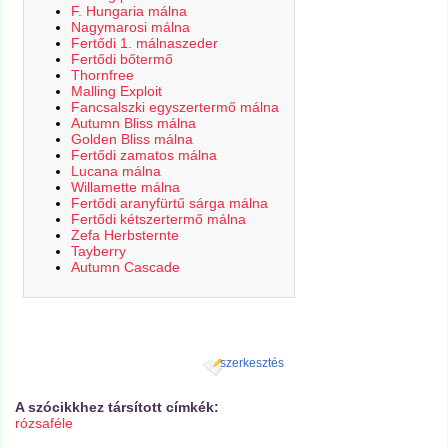
F. Hungaria málna
Nagymarosi málna
Fertődi 1. málnaszeder
Fertődi bőtermő
Thornfree
Malling Exploit
Fancsalszki egyszertermő málna
Autumn Bliss málna
Golden Bliss málna
Fertődi zamatos málna
Lucana málna
Willamette málna
Fertődi aranyfürtű sárga málna
Fertődi kétszertermő málna
Zefa Herbsternte
Tayberry
Autumn Cascade
szerkesztés
A szócikkhez társított címkék:
rózsaféle