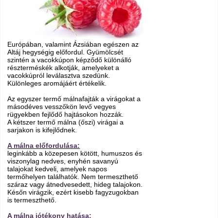
Európában, valamint Ázsiában egészen az
Altáj hegységig előfordul. Gyümölcsét
szintén a vacokkúpon képződő különálló
részterméskék alkotják, amelyeket a
vacokkúpról leválasztva szedünk.
Különleges aromájáért értékelik.
Az egyszer termő málnafajták a virágokat a
másodéves vesszőkön levő vegyes
rügyekben fejlődő hajtásokon hozzák.
A kétszer termő málna (őszi) virágai a
sarjakon is kifejlődnek.
A málna előfordulása:
leginkább a közepesen kötött, humuszos és
viszonylag nedves, enyhén savanyú
talajokat kedveli, amelyek napos
termőhelyen találhatók. Nem termeszthető
száraz vagy átnedvesedett, hideg talajokon.
Későn virágzik, ezért kisebb fagyzugokban
is termeszthető.
A málna jótékony hatása: