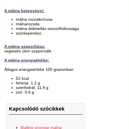
A málna betegségei:
málna mozaikvírusa
málnarozsda
málna didimellás vesszőfoltossága
szürkepenész.
A málna szaporítása:
vegetatív úton szaporodik.
A málna energiaértéke:
Átlagos energiaértéke 100 grammban
52 kcal
fehérje: 1.2 g
szénhidrát: 11,9 g
zsír: 0.6 g
Kapcsolódó szócikkek
Malling promise málna