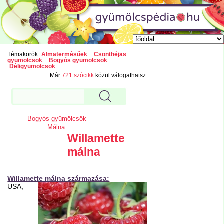
Témakörök:
Almatermésűek
Csonthéjas
gyümölcsök
Bogyós gyümölcsök
Déligyümölcsök
Már
721 szócikk
közül válogathatsz.
Bogyós gyümölcsök
Málna
Willamette
málna
Willamette málna származása:
USA,