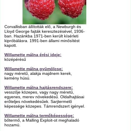
Corvallisban állították elő, a Newburgh és
Lloyd George fajták keresztezésével, 1936-
ban. Hazánkba 1971-ben került kísérleti
kipróbálásra. 1991-ben állami minősítést
kapott.
Willamette málna érési ideje:
középérésű
Willamette málna gyümölcse:
nagy méretű, alakja majdnem kerek,
kemény húsú.
Willamette málna hajtásrendszere:
vesszője közepes, vagy nagy méretű,
egyenes, merev növekedésű. Oldalhajtásai
erőteljes növekedésűek. Sarjtermelő
képessége közepes. Támrendszert igényel.
Willamette málna termőképessége:
bőtermő, a Malling Exploit-ot meghaladó
hozamú.