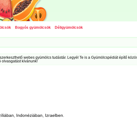
ölcsök
Bogyós gyümölcsök
Déligyümölcsök
szerkeszthető webes gyümölcs tudástár. Legyél Te is a Gyümölcspédiát építő közöss
ó olvasgatást kívánunk!
liában, Indonéziában, Izraelben.