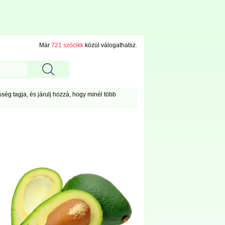
Már
721 szócikk
közül válogathatsz.
ég tagja, és járulj hozzá, hogy minél több