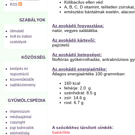
Kólibacilus ellen véd
RSS
A, B, C, D vitamint, telítetlen zsíroka
emésztési bántalmak esetén, alacson
SZABÁLYOK
Az avokádó fogyasztása:
natúr, vegyes salátákba.
útmutató
írott és íratlan
Az avokádó kártevői:
szabályok
pajzstetű
Az avokádó betegségei:
KÖZÖSSÉG
fitoftórás gyökérrothadás, antraknózisos g
belépés és
Az avokádó energiaértéke:
Átlagos energiaértéke 100 grammban:
regisztráció
közreműködők
160 kcal
sajtóközlemény
fehérje: 2.0 g
szénhidrát: 8.5 g
zsír: 14.6 g
GYÜMÖLCSPÉDIA
rost: 6.7 g
impresszum
médiaajánlat
copyright
A szócikkhez társított címkék:
jogi tudnivalók
babérféle
elérhetőség