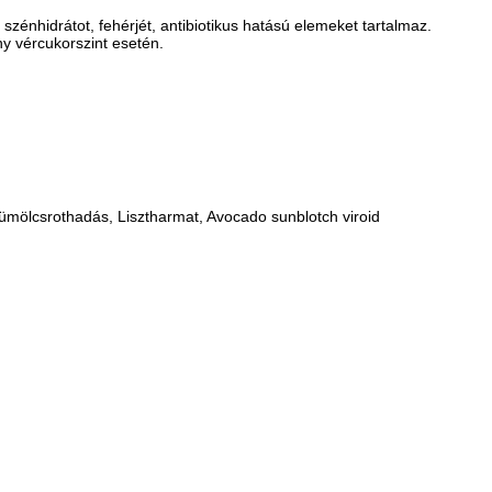
t, szénhidrátot, fehérjét, antibiotikus hatású elemeket tartalmaz.
y vércukorszint esetén.
yümölcsrothadás, Lisztharmat, Avocado sunblotch viroid