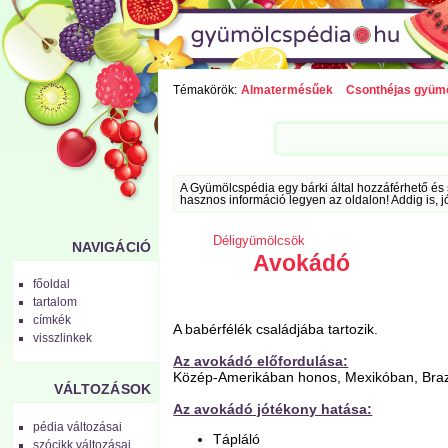
Témakörök:
Almatermésűek
Csonthéjas gyüm
A Gyümölcspédia egy bárki által hozzáférhető és 
hasznos információ legyen az oldalon! Addig is, j
Déligyümölcsök
NAVIGÁCIÓ
Avokádó
főoldal
tartalom
címkék
A babérfélék családjába tartozik.
visszlinkek
Az avokádó előfordulása:
Közép-Amerikában honos, Mexikóban, Brazí
VÁLTOZÁSOK
Az avokádó jótékony hatása:
pédia változásai
Tápláló
szócikk változásai