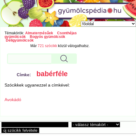
Témakörök:
Almatermésűek
Csonthéjas
gyümölcsök
Bogyós gyümölcsök
Déligyümölcsök
Már
721 szócikk
közül válogathatsz.
babérféle
Címke:
Szócikkek ugyanezzel a címkével:
Avokádó