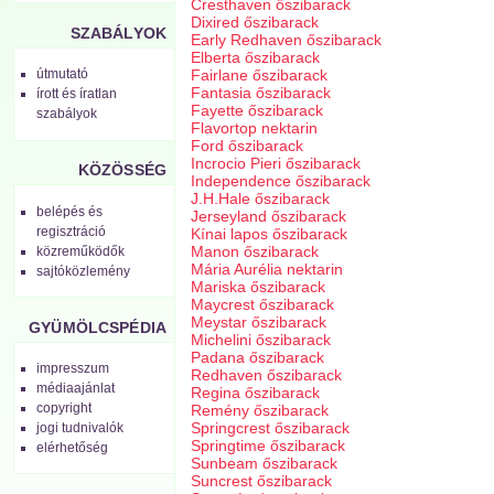
Cresthaven őszibarack
Dixired őszibarack
SZABÁLYOK
Early Redhaven őszibarack
Elberta őszibarack
útmutató
Fairlane őszibarack
Fantasia őszibarack
írott és íratlan
Fayette őszibarack
szabályok
Flavortop nektarin
Ford őszibarack
Incrocio Pieri őszibarack
KÖZÖSSÉG
Independence őszibarack
J.H.Hale őszibarack
belépés és
Jerseyland őszibarack
regisztráció
Kínai lapos őszibarack
Manon őszibarack
közreműködők
Mária Aurélia nektarin
sajtóközlemény
Mariska őszibarack
Maycrest őszibarack
Meystar őszibarack
GYÜMÖLCSPÉDIA
Michelini őszibarack
Padana őszibarack
impresszum
Redhaven őszibarack
médiaajánlat
Regina őszibarack
copyright
Remény őszibarack
Springcrest őszibarack
jogi tudnivalók
Springtime őszibarack
elérhetőség
Sunbeam őszibarack
Suncrest őszibarack