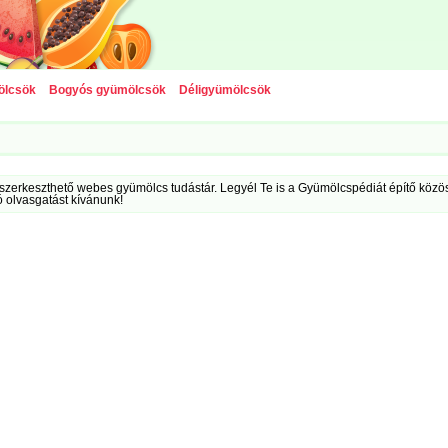
ölcsök
Bogyós gyümölcsök
Déligyümölcsök
szerkeszthető webes gyümölcs tudástár. Legyél Te is a Gyümölcspédiát építő közöss
ó olvasgatást kívánunk!