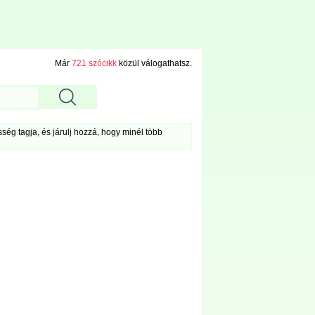
Már
721 szócikk
közül válogathatsz.
ég tagja, és járulj hozzá, hogy minél több