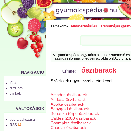
Témakörök:
Almatermésűek
Csonthéjas gyüm
A Gyümölcspédia egy bárki által hozzáférhető és 
hasznos információ legyen az oldalon! Addig is, j
őszibarack
Címke:
NAVIGÁCIÓ
Szócikkek ugyanezzel a címkével:
főoldal
tartalom
címkék
Amsden őszibarack
Andosa őszibarack
Apolka őszibarack
VÁLTOZÁSOK
Babygold őszibarack
Bonanza törpe őszibarack
Caldesi 2000 őszibarack
pédia változásai
Champion őszibarack
RSS
Chastar őszibarack