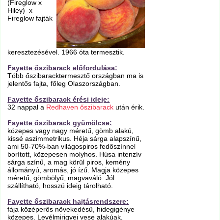
(Fireglow x
Hiley) x
Fireglow fajták
keresztezésével. 1966 óta termesztik.
Fayette őszibarack előfordulása:
Több őszibaracktermesztő országban ma is
jelentős fajta, főleg Olaszországban.
Fayette őszibarack érési ideje:
32 nappal a
Redhaven őszibarack
után érik.
Fayette őszibarack gyümölcse:
közepes vagy nagy méretű, gömb alakú,
kissé aszimmetrikus. Héja sárga alapszínű,
ami 50-70%-ban világospiros fedőszínnel
borított, közepesen molyhos. Húsa intenzív
sárga színű, a mag körül piros, kemény
állományú, aromás, jó ízű. Magja közepes
méretű, gömbölyű, magvaváló. Jól
szállítható, hosszú ideig tárolható.
Fayette őszibarack hajtásrendszere:
fája középerős növekedésű, hidegigénye
közepes. Levélmirigyei vese alakúak,