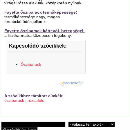
virágai rózsa alakúak, középkorán nyílnak.
Fayette őszibarack termőképessége:
termőképessége nagy, magas
terméskötődés jellemzi.
Fayette őszibarack kártevői, betegségei:
a lisztharmatra közepesen fogékony.
Kapcsolódó szócikkek:
Őszibarack
szerkesztés
A szócikkhez társított címkék:
őszibarack
,
rózsaféle