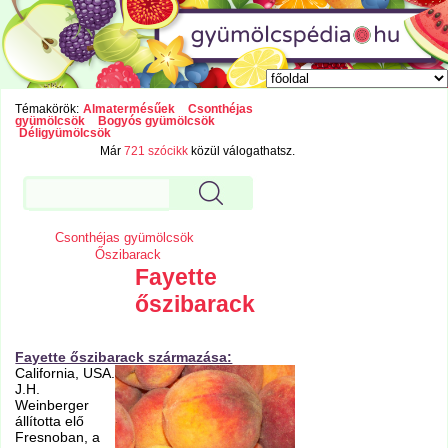
Témakörök:
Almatermésűek
Csonthéjas
gyümölcsök
Bogyós gyümölcsök
Déligyümölcsök
Már
721 szócikk
közül válogathatsz.
Csonthéjas gyümölcsök
Őszibarack
Fayette
őszibarack
Fayette őszibarack származása:
California, USA.
J.H.
Weinberger
állította elő
Fresnoban, a