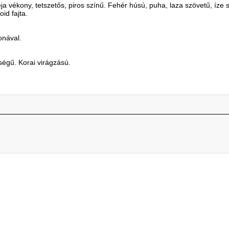
a vékony, tetszetős, piros színű. Fehér húsú, puha, laza szövetű, íze
id fajta.
onával.
égű. Korai virágzású.