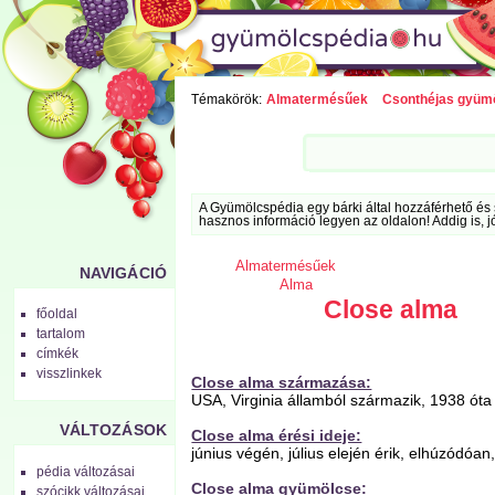
Témakörök:
Almatermésűek
Csonthéjas gyüm
A Gyümölcspédia egy bárki által hozzáférhető és 
hasznos információ legyen az oldalon! Addig is, j
Almatermésűek
NAVIGÁCIÓ
Alma
Close alma
főoldal
tartalom
címkék
visszlinkek
Close alma származása:
USA, Virginia államból származik, 1938 óta 
VÁLTOZÁSOK
Close alma érési ideje:
június végén, július elején érik, elhúzódóa
pédia változásai
Close alma gyümölcse:
szócikk változásai