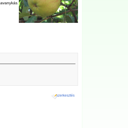
 savanykás.
szerkesztés