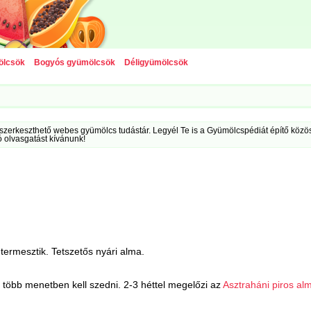
ölcsök
Bogyós gyümölcsök
Déligyümölcsök
szerkeszthető webes gyümölcs tudástár. Legyél Te is a Gyümölcspédiát építő közöss
ó olvasgatást kívánunk!
termesztik. Tetszetős nyári alma.
n, több menetben kell szedni. 2-3 héttel megelőzi az
Asztraháni piros al