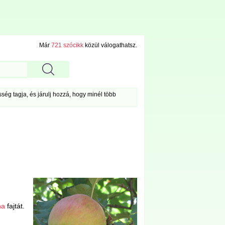
Már
721 szócikk
közül válogathatsz.
ég tagja, és járulj hozzá, hogy minél több
ma
fajtát.