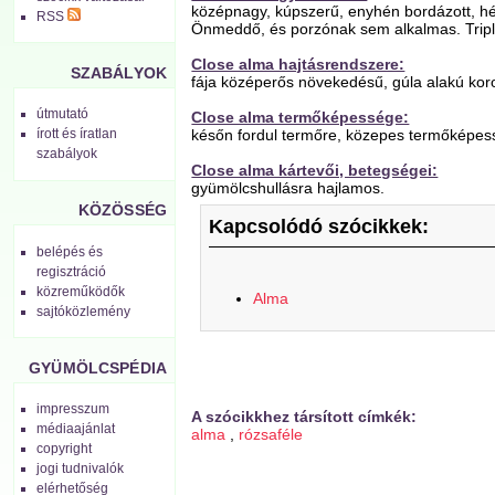
középnagy, kúpszerű, enyhén bordázott, héj
RSS
Önmeddő, és porzónak sem alkalmas. Triplo
Close alma hajtásrendszere:
SZABÁLYOK
fája középerős növekedésű, gúla alakú kor
útmutató
Close alma termőképessége:
későn fordul termőre, közepes termőképess
írott és íratlan
szabályok
Close alma kártevői, betegségei:
gyümölcshullásra hajlamos.
KÖZÖSSÉG
Kapcsolódó szócikkek:
belépés és
regisztráció
közreműködők
Alma
sajtóközlemény
GYÜMÖLCSPÉDIA
impresszum
A szócikkhez társított címkék:
médiaajánlat
alma
,
rózsaféle
copyright
jogi tudnivalók
elérhetőség