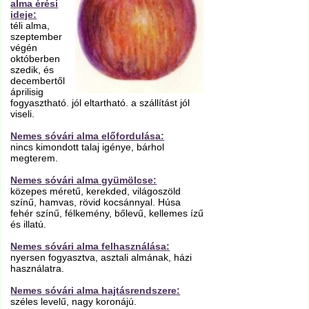
alma érési
ideje:
téli alma,
szeptember
végén
októberben
szedik, és
decembertől
áprilisig
fogyasztható. jól eltartható. a szállítást jól
viseli.
Nemes sóvári alma előfordulása:
nincs kimondott talaj igénye, bárhol
megterem.
Nemes sóvári alma gyümölcse:
közepes méretű, kerekded, világoszöld
színű, hamvas, rövid kocsánnyal. Húsa
fehér színű, félkemény, bőlevű, kellemes ízű
és illatú.
Nemes sóvári alma felhasználása:
nyersen fogyasztva, asztali almának, házi
használatra.
Nemes sóvári alma hajtásrendszere:
széles levelű, nagy koronájú.