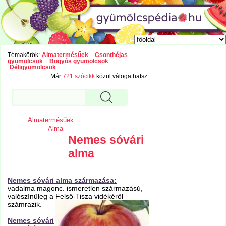
Témakörök:
Almatermésűek
Csonthéjas
gyümölcsök
Bogyós gyümölcsök
Déligyümölcsök
Már
721 szócikk
közül válogathatsz.
Almatermésűek
Alma
Nemes sóvári
alma
Nemes sóvári alma származása:
vadalma magonc. ismeretlen származású,
valószínűleg a Felső-Tisza vidékéről
számrazik.
Nemes sóvári