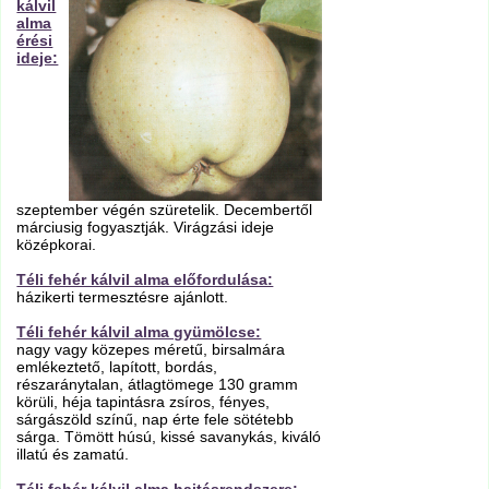
kálvil
alma
érési
ideje:
szeptember végén szüretelik. Decembertől
márciusig fogyasztják. Virágzási ideje
középkorai.
Téli fehér kálvil alma előfordulása:
házikerti termesztésre ajánlott.
Téli fehér kálvil alma gyümölcse:
nagy vagy közepes méretű, birsalmára
emlékeztető, lapított, bordás,
részaránytalan, átlagtömege 130 gramm
körüli, héja tapintásra zsíros, fényes,
sárgászöld színű, nap érte fele sötétebb
sárga. Tömött húsú, kissé savanykás, kiváló
illatú és zamatú.