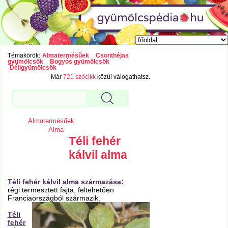
Témakörök:
Almatermésűek
Csonthéjas
gyümölcsök
Bogyós gyümölcsök
Déligyümölcsök
Már
721 szócikk
közül válogathatsz.
Almatermésűek
Alma
Téli fehér
kálvil alma
Téli fehér kálvil alma származása:
régi termesztett fajta, feltehetően
Franciaországból származik.
Téli
fehér