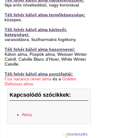
Téli fehér kálvil alma hajtásrendszere:
fája erős növekedésű, nagy koronával.
Téli fehér kálvil alma termőképessége:
közepes.
Téli fehér kálvil alma kártevői,
betegségei:
varasodásra, lisztharmatra fogékony.
Téli fehér kálvil alma hasonnevei:
Kálvin alma, Püspök alma, Weisser Winter
Calvill, Calville Blanc d'Hiver, White Winter
Calville.
Téli fehér kálvil alma porzófajtái:
Cox narancs renet alma
és a
Golden
Delicious alma
.
Kapcsolódó szócikkek:
Alma
szerkesztés