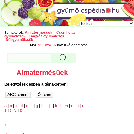
Témakörök:
Almatermésűek
Csonthéjas
gyümölcsök
Bogyós gyümölcsök
Déligyümölcsök
Már
721 szócikk
közül válogathatsz.
Almatermésűek
Bejegyzések ebben a témakörben:
a
|
b
|
c
|
d
|
e
|
f
|
g
|
h
|
i
|
j
|
k
|
l
|
m
|
n
|
p
|
r
|
s
|
t
|
v
|
z
r