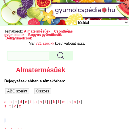
Témakörök:
Almatermésűek
Csonthéjas
gyümölcsök
Bogyós gyümölcsök
Déligyümölcsök
Már
721 szócikk
közül válogathatsz.
Almatermésűek
Bejegyzések ebben a témakörben:
a
|
b
|
c
|
d
|
e
|
f
|
g
|
h
|
i
|
j
|
k
|
l
|
m
|
n
|
p
|
r
|
s
|
t
|
v
|
z
j