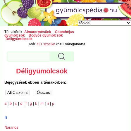
Témakörök:
Almatermésűek
Csonthéjas
gyümölcsök
Bogyós gyümölcsök
Déligyümölcsök
Már
721 szócikk
közül válogathatsz.
Déligyümölcsök
Bejegyzések ebben a témakörben:
a
|
b
|
c
|
d
|
f
|
g
|
k
|
m
|
n
|
p
n
Narancs